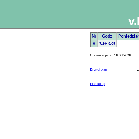
v
Nr
Godz
Poniedział
0
7:20- 8:05
Obowiązuje od: 16.03.2026
Drukuj plan
z
Plan lekcji