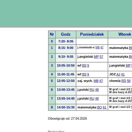
Nr
Godz
Poniedziałek
Wtorek
0
7:20- 8:05
1
8:15- 9:00
j.niemiecki-n
MB
47
matematyka
B
2
9:10- 9:55
j.angielski
MP
57
matematyka
B
3
10:05-10:50
wf
BS
9
j.angielski
MP
4
11:00-11:45
wf
BS
9
JOZ
AJ
41
5
12:05-12:50
zaj. wych.
MB
47
chemia
RD
56
6
13:00-13:45
j.polski
RU
48
M graf i mul-1/2
M des bazy d-2/2
7
13:55-14:40
j.polski
RU
48
M graf i mul-1/2
M des bazy d-2/2
8
14:50-15:35
matematyka
BO
61
M graf i mul-1/2
Obowiązuje od: 27.04.2026