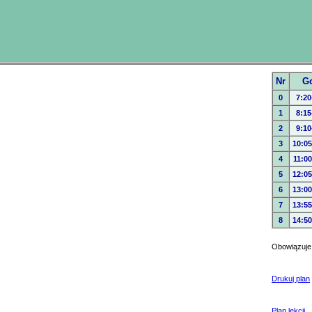
Nr
G
0
7:20
1
8:15
2
9:10
3
10:05
4
11:00
5
12:05
6
13:00
7
13:55
8
14:50
Obowiązuje
Drukuj plan
Plan lekcji