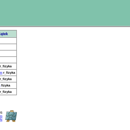
iątek
r_fizyka
mm
r_fizyka
r_fizyka
m
fizyka
r_fizyka
26
um
AN