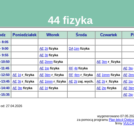
44 fizyka
odz
Poniedziałek
Wtorek
Środa
Czwartek
P
- 8:05
- 9:00
AE
2ti
fizyka
DA
1tm
fizyka
- 9:55
AE
3ti
fizyka
-10:50
AE
2tmm
fizyka
AE
3tm
r_fizyka
-11:45
AE
1tp
fizyka
RF
4ti
fizyka
AE
3tp
-12:50
AE
1ti
r_fizyka
AE
3tim
r_fizyka
RF
4tm
r_fizyka
AE
1tmm
fizyka
AE
2t
-13:45
AE
3ti
r_fizyka
AE
1tmm
r_fizyka
AE
2ti
zaj. wych.
AE
2ti
r_fizyka
AE
1tp
-14:40
AE
3tp
fizyka
AE
1ti
fizyka
AE
2tp
fizyka
AE
3ti
-15:35
AE
2tp
 od: 27.04.2026
wygenerowano 07.05.20
za pomocą programu
Plan lekcji Optiv
firmy
VULC