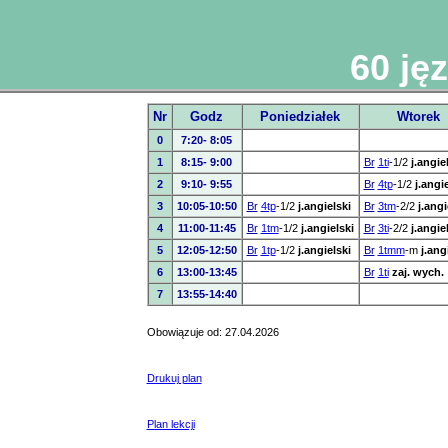
60 ję
Nr
Godz
Poniedziałek
Wtorek
0
7:20- 8:05
1
8:15- 9:00
Br
1ti
-1/2
j.angie
2
9:10- 9:55
Br
4tp
-1/2
j.angi
3
10:05-10:50
Br
4tp
-1/2
j.angielski
Br
3tm
-2/2
j.angi
4
11:00-11:45
Br
1tm
-1/2
j.angielski
Br
3ti
-2/2
j.angie
5
12:05-12:50
Br
1tp
-1/2
j.angielski
Br
1tmm
-m
j.ang
6
13:00-13:45
Br
1ti
zaj. wych.
7
13:55-14:40
Obowiązuje od: 27.04.2026
Drukuj plan
Plan lekcji