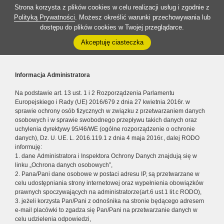
Strona korzysta z plików cookies w celu realizacji usług i zgodnie z
Polityką Prywatności
. Możesz określić warunki przechowywania lub
dostępu do plików cookies w Twojej przeglądarce.
Akceptuję ciasteczka
Informacja Administratora
Na podstawie art. 13 ust. 1 i 2 Rozporządzenia Parlamentu
Europejskiego i Rady (UE) 2016/679 z dnia 27 kwietnia 2016r. w
sprawie ochrony osób fizycznych w związku z przetwarzaniem danych
osobowych i w sprawie swobodnego przepływu takich danych oraz
uchylenia dyrektywy 95/46/WE (ogólne rozporządzenie o ochronie
danych), Dz. U. UE. L. 2016.119.1 z dnia 4 maja 2016r., dalej RODO
informuję:
1. dane Administratora i Inspektora Ochrony Danych znajdują się w
linku „Ochrona danych osobowych”,
2. Pana/Pani dane osobowe w postaci adresu IP, są przetwarzane w
celu udostępniania strony internetowej oraz wypełnienia obowiązków
prawnych spoczywających na administratorze(art.6 ust.1 lit.c RODO),
3. jeżeli korzysta Pan/Pani z odnośnika na stronie będącego adresem
e-mail placówki to zgadza się Pan/Pani na przetwarzanie danych w
celu udzielenia odpowiedzi,