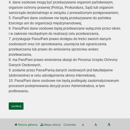
4. dane osobowe mogą być przekazywane organom państwowym,
organom ochrony prawnej (Policja, Prokuratura, Sąd) lub organom
samorządu terytorialnego w związku z prowadzonym postępowaniem,
5. Pana/Pani dane osobowe nie będą przekazywane do państwa
trzeciego ani do organizacji międzynarodowej,
6. Pana/Pani dane osobowe będą przetwarzane wyłącznie przez okres
i w zakresie niezbędnym do realizacji celu przetwarzania,
7. przysługuje Panu/Pani prawo dostępu do treści swoich danych
osobowych oraz ich sprostowania, usunięcia lub ograniczenia
przetwarzania lub prawo do wniesienia sprzeciwu wobec
przetwarzania,
8. ma Pan/Pani prawo wniesienia skargi do Prezesa Urzędu Ochrony
Danych Osobowych,
9. podanie przez Pana/Panią danych osobowych jest fakultatywne
(dobrowolne) w celu udostępnienia strony internetowej,
10. Pana/Pani dane osobowe nie będą podlegały zautomatyzowanym
procesom podejmowania decyzji przez Administratora, w tym
profilowaniu.
zamknij
Strona główna
Mapa strony
Czcionka