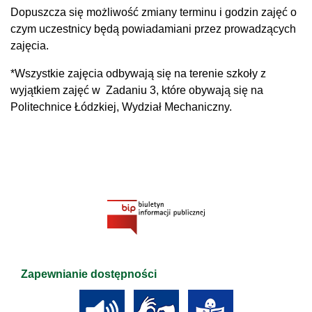
2020 r.
styczeń:
Dopuszcza się możliwość zmiany terminu i godzin zajęć o
Zajęcia rozpoczynają się
07,28
czym uczestnicy będą powiadamiani przez prowadzących
o godz. 15.30
zajęcia.
Luty: 11, 18, 25
*Wszystkie zajęcia odbywają się na terenie szkoły z
wyjątkiem zajęć w Zadaniu 3, które obywają się na
2019 r.
grudzień:
Politechnice Łódzkiej, Wydział Mechaniczny.
05, 06,
Zadanie 2.
Kurs
09, 10, 11, 12,
spawania dla uczniów
13,16, 17, 18
4
Zajęcia rozpoczynają się
2020 r.
styczeń:
o godz. 14.30 – 3
20, 21, 22, 23 ,24
godziny
luty: 07, 08, 14,
15,21,22, 28, 29
Zapewnianie dostępności
2019 r.
wrzesień:
Zadanie 7.
Kurs na
daty ustalone