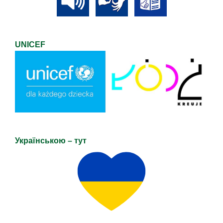
5
uprawnienia elektryczne
zostaną w terminie
do 1kV dla uczniów
późniejszym
UNICEF
Українською – тут