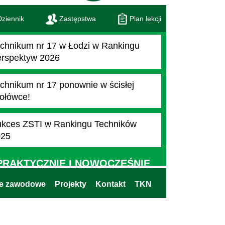
ziennik
Zastępstwa
Plan lekcji
chnikum nr 17 w Łodzi w Rankingu
rspektyw 2026
chnikum nr 17 ponownie w ścisłej
ołówce!
kces ZSTI w Rankingu Techników
025
PRAKTYCZNIE I NOWOCZEŚNIE
ie zawodowe
Projekty
Kontakt
TKN