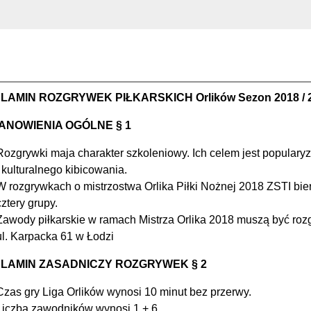
LAMIN ROZGRYWEK PIŁKARSKICH Orlików Sezon 2018 / 
ANOWIENIA OGÓLNE § 1
Rozgrywki maja charakter szkoleniowy. Ich celem jest popularyza
i kulturalnego kibicowania.
W rozgrywkach o mistrzostwa Orlika Piłki Nożnej 2018 ZSTI bie
cztery grupy.
Zawody piłkarskie w ramach Mistrza Orlika 2018 muszą być roz
ul. Karpacka 61 w Łodzi
LAMIN ZASADNICZY ROZGRYWEK § 2
Czas gry Liga Orlików wynosi 10 minut bez przerwy.
Liczba zawodników wynosi 1 + 6