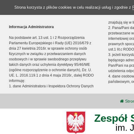
Strona korzysta z plików cookies w celu realizacji usług i zgodnie z
znajdują się w
Informacja Administratora
2. Pana/Pani da
przetwarzane w
Na podstawie art. 13 ust. 1 i 2 Rozporządzenia
internetowej o
Parlamentu Europejskiego i Rady (UE) 2016/679 z
prawnych spocz
dnia 27 kwietnia 2016r. w sprawie ochrony osób
ust.1 lit.c RODO
fizycznych w związku z przetwarzaniem danych
3. jeżeli korzy
osobowych i w sprawie swobodnego przepływu
będącego adres
takich danych oraz uchylenia dyrektywy 95/46/WE
Pan/Pani na pr
(ogólne rozporządzenie o ochronie danych), Dz. U.
udzielenia odp
UE. L. 2016.119.1 z dnia 4 maja 2016r., dalej RODO
4. dane osobo
informuję:
państwowym, or
1. dane Administratora i Inspektora Ochrony Danych
Stro
Zespół 
im. 