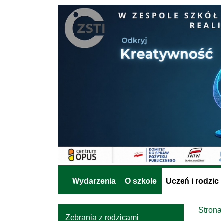
Wydarzenia
O szkole
Uczeń i rodzic
Stron
Zebrania z rodzicami