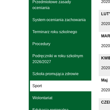
2020
Przedmiotowe zasady
oceniania
LUT
System oceniania zachowania
2020
Terminarz roku szkolnego
MAR
Procedury
2020
Podręczniki w roku szkolnym
KWI
2026/2027
2020
Szkoła promująca zdrowie
Maj
Sport
2020
Wolontariat
CZE
Edukacja regionalna