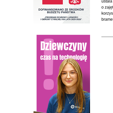
ustala
o zaję
korzys
bramek