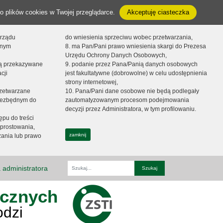
o plików cookies w Twojej przeglądarce.
Akceptuję ciasteczka
orządu
do wniesienia sprzeciwu wobec przetwarzania,
onym
8. ma Pan/Pani prawo wniesienia skargi do Prezesa
Urzędu Ochrony Danych Osobowych,
dą przekazywane
9. podanie przez Pana/Panią danych osobowych
cji
jest fakultatywne (dobrowolne) w celu udostępnienia
strony internetowej,
zetwarzane
10. Pana/Pani dane osobowe nie będą podlegały
niezbędnym do
zautomatyzowanym procesom podejmowania
decyzji przez Administratora, w tym profilowaniu.
ępu do treści
prostowania,
zamknij
zania lub prawo
 administratora
Fraza
ycznych
odzi