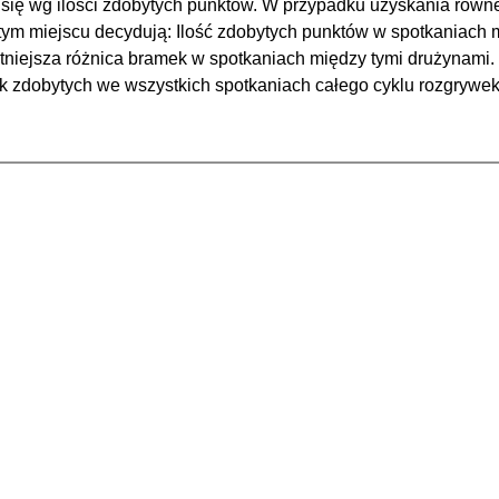
 się wg ilości zdobytych punktów. W przypadku uzyskania równe
tym miejscu decydują: Ilość zdobytych punktów w spotkaniach m
tniejsza różnica bramek w spotkaniach między tymi drużynami. 
 zdobytych we wszystkich spotkaniach całego cyklu rozgrywek