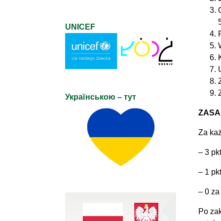
UNICEF
Українською – тут
ZASA
Za każ
– 3 pk
– 1 pk
– 0 za
Po zak