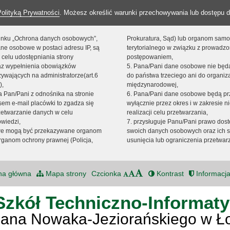
Polityką Prywatności
. Możesz określić warunki przechowywania lub dostępu d
 linku „Ochrona danych osobowych”,
Prokuratura, Sąd) lub organom sam
ne osobowe w postaci adresu IP, są
terytorialnego w związku z prowadz
 celu udostępniania strony
postępowaniem,
raz wypełnienia obowiązków
5. Pana/Pani dane osobowe nie bę
ywających na administratorze(art.6
do państwa trzeciego ani do organiza
),
międzynarodowej,
sta Pan/Pani z odnośnika na stronie
6. Pana/Pani dane osobowe będą pr
em e-mail placówki to zgadza się
wyłącznie przez okres i w zakresie 
zetwarzanie danych w celu
realizacji celu przetwarzania,
owiedzi,
7. przysługuje Panu/Pani prawo dost
we mogą być przekazywane organom
swoich danych osobowych oraz ich s
ganom ochrony prawnej (Policja,
usunięcia lub ograniczenia przetwar
na główna
Mapa strony
Czcionka
Kontrast
Informacja
Szkół Techniczno-Informat
Jana Nowaka-Jeziorańskiego w Ł