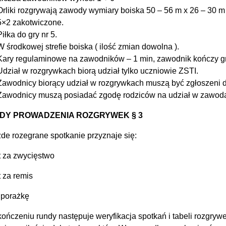
Orliki rozgrywają zawody wymiary boiska 50 – 56 m x 26 – 30 m
5×2 zakotwiczone.
Piłka do gry nr 5.
W środkowej strefie boiska ( ilość zmian dowolna ).
Kary regulaminowe na zawodników – 1 min, zawodnik kończy gr
Udział w rozgrywkach biorą udział tylko uczniowie ZSTI.
Zawodnicy biorący udział w rozgrywkach muszą być zgłoszeni 
Zawodnicy muszą posiadać zgodę rodziców na udział w zawod
DY PROWADZENIA ROZGRYWEK § 3
de rozegrane spotkanie przyznaje się:
t za zwycięstwo
t za remis
 porażkę
ończeniu rundy następuje weryfikacja spotkań i tabeli rozgryw