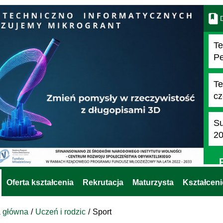
D
Te
Pe
Te
cz
Su
2
Oferta kształcenia
Rekrutacja
Maturzysta
Kształcen
a główna
Uczeń i rodzic
Sport