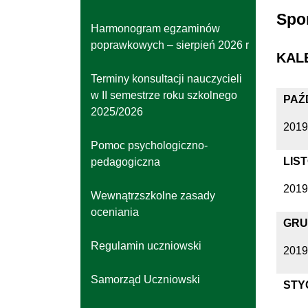
Spo
Harmonogram egzaminów
poprawkowych – sierpień 2026 r
KAL
Terminy konsultacji nauczycieli
w II semestrze roku szkolnego
PAŹ
2025/2026
2019
Pomoc psychologiczno-
LIS
pedagogiczna
2019
Wewnątrzszkolne zasady
oceniania
GRU
Regulamin uczniowski
2019
Samorząd Uczniowski
STY