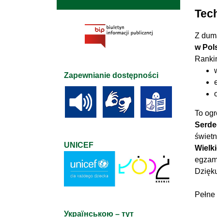
Tec
Z dum
w Pol
Ranki
Zapewnianie dostępności
To ogr
Serde
świetn
UNICEF
Wielk
egzam
Dzięku
Pełne 
Українською – тут