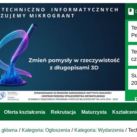
D
Te
Pe
Te
cz
Su
2
Oferta kształcenia
Rekrutacja
Maturzysta
Kształcen
a główna
Kategoria: Ogłoszenia
Kategoria: Wydarzenia
Tec