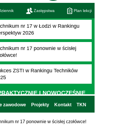
ziennik
Zastępstwa
Plan lekcji
chnikum nr 17 w Łodzi w Rankingu
rspektyw 2026
chnikum nr 17 ponownie w ścisłej
ołówce!
kces ZSTI w Rankingu Techników
025
PRAKTYCZNIE I NOWOCZEŚNIE
ie zawodowe
Projekty
Kontakt
TKN
hnikum nr 17 ponownie w ścisłej czołówce!