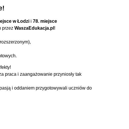
e!
iejsce w Łodzi
i
78. miejsce
 przez
WaszaEdukacja.pl
!
rozszerzonym),
otowych.
fekty!
za praca i zaangażowanie przyniosły tak
z pasją i oddaniem przygotowywali uczniów do