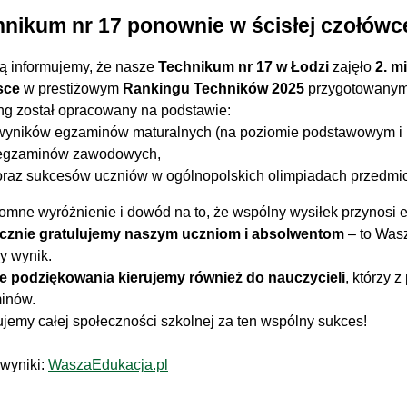
hnikum nr 17 ponownie w ścisłej czołówc
ą informujemy, że nasze
Technikum nr 17 w Łodzi
zajęło
2. m
sce
w prestiżowym
Rankingu Techników 2025
przygotowanym
ng został opracowany na podstawie:
wyników egzaminów maturalnych (na poziomie podstawowym i 
egzaminów zawodowych,
oraz sukcesów uczniów w ogólnopolskich olimpiadach przedmi
omne wyróżnienie i dowód na to, że wspólny wysiłek przynosi e
cznie gratulujemy naszym uczniom i absolwentom
– to Was
y wynik.
ie podziękowania kierujemy również do nauczycieli
, którzy 
inów.
jemy całej społeczności szkolnej za ten wspólny sukces!
wyniki:
WaszaEdukacja.pl