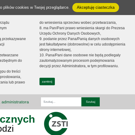
o plików cookies w Twojej przeglądarce.
Akceptuję ciasteczka
orządu
do wniesienia sprzeciwu wobec przetwarzania,
onym
8. ma Pan/Pani prawo wniesienia skargi do Prezesa
Urzędu Ochrony Danych Osobowych,
dą przekazywane
9. podanie przez Pana/Panią danych osobowych
cji
jest fakultatywne (dobrowolne) w celu udostępnienia
strony internetowej,
zetwarzane
10. Pana/Pani dane osobowe nie będą podlegały
niezbędnym do
zautomatyzowanym procesom podejmowania
decyzji przez Administratora, w tym profilowaniu.
ępu do treści
prostowania,
zamknij
zania lub prawo
 administratora
Fraza
ycznych
odzi