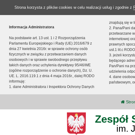
Strona korzysta z plików cookies w celu realizacji usług i zgodnie z
znajdują się w
Informacja Administratora
2. Pana/Pani da
przetwarzane w
Na podstawie art. 13 ust. 1 i 2 Rozporządzenia
internetowej o
Parlamentu Europejskiego i Rady (UE) 2016/679 z
prawnych spocz
dnia 27 kwietnia 2016r. w sprawie ochrony osób
ust.1 lit.c RODO
fizycznych w związku z przetwarzaniem danych
3. jeżeli korzy
osobowych i w sprawie swobodnego przepływu
będącego adres
takich danych oraz uchylenia dyrektywy 95/46/WE
Pan/Pani na pr
(ogólne rozporządzenie o ochronie danych), Dz. U.
udzielenia odp
UE. L. 2016.119.1 z dnia 4 maja 2016r., dalej RODO
4. dane osobo
informuję:
państwowym, or
1. dane Administratora i Inspektora Ochrony Danych
Stro
Zespół 
im. 