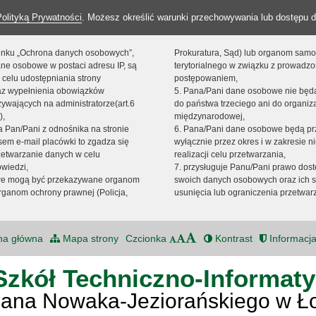
Polityką Prywatności
. Możesz określić warunki przechowywania lub dostępu d
 linku „Ochrona danych osobowych”,
Prokuratura, Sąd) lub organom sam
ne osobowe w postaci adresu IP, są
terytorialnego w związku z prowadz
 celu udostępniania strony
postępowaniem,
raz wypełnienia obowiązków
5. Pana/Pani dane osobowe nie bę
ywających na administratorze(art.6
do państwa trzeciego ani do organiza
),
międzynarodowej,
sta Pan/Pani z odnośnika na stronie
6. Pana/Pani dane osobowe będą pr
em e-mail placówki to zgadza się
wyłącznie przez okres i w zakresie 
zetwarzanie danych w celu
realizacji celu przetwarzania,
owiedzi,
7. przysługuje Panu/Pani prawo dost
we mogą być przekazywane organom
swoich danych osobowych oraz ich s
ganom ochrony prawnej (Policja,
usunięcia lub ograniczenia przetwar
na główna
Mapa strony
Czcionka
Kontrast
Informacja
Szkół Techniczno-Informat
Jana Nowaka-Jeziorańskiego w Ł