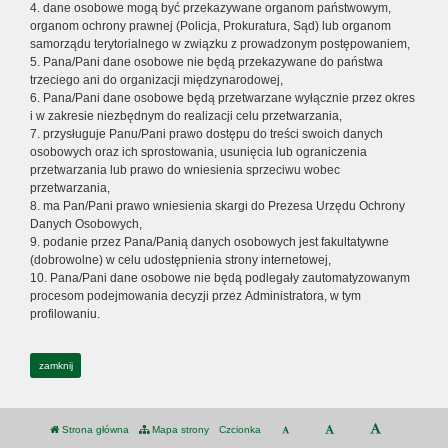
4. dane osobowe mogą być przekazywane organom państwowym,
organom ochrony prawnej (Policja, Prokuratura, Sąd) lub organom
samorządu terytorialnego w związku z prowadzonym postępowaniem,
5. Pana/Pani dane osobowe nie będą przekazywane do państwa
trzeciego ani do organizacji międzynarodowej,
6. Pana/Pani dane osobowe będą przetwarzane wyłącznie przez okres
i w zakresie niezbędnym do realizacji celu przetwarzania,
7. przysługuje Panu/Pani prawo dostępu do treści swoich danych
osobowych oraz ich sprostowania, usunięcia lub ograniczenia
przetwarzania lub prawo do wniesienia sprzeciwu wobec
przetwarzania,
8. ma Pan/Pani prawo wniesienia skargi do Prezesa Urzędu Ochrony
Danych Osobowych,
9. podanie przez Pana/Panią danych osobowych jest fakultatywne
(dobrowolne) w celu udostępnienia strony internetowej,
10. Pana/Pani dane osobowe nie będą podlegały zautomatyzowanym
procesom podejmowania decyzji przez Administratora, w tym
profilowaniu.
zamknij
Strona główna
Mapa strony
Czcionka