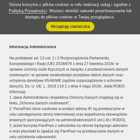
Strona korzysta z plików cookies w celu realizacji usług i zgodnie z
Polityką Prywatności
. Możesz określić warunki przechowywania lub
dostępu do plików cookies w Twojej przeglądarce.
Akceptuję ciasteczka
Informacja Administratora
Na podstawie art. 13 ust. 1 i 2 Rozporządzenia Parlamentu
Europejskiego i Rady (UE) 2016/679 z dnia 27 kwietnia 2016r. w
sprawie ochrony osób fizycznych w związku z przetwarzaniem danych
osobowych i w sprawie swobodnego przepływu takich danych oraz
uchylenia dyrektywy 95/46/WE (ogólne rozporządzenie o ochronie
danych), Dz. U. UE. L. 2016.119.1 z dnia 4 maja 2016r., dalej RODO
informuję:
1. dane Administratora i Inspektora Ochrony Danych znajdują się w
linku „Ochrona danych osobowych”,
2. Pana/Pani dane osobowe w postaci adresu IP, są przetwarzane w
celu udostępniania strony internetowej oraz wypełnienia obowiązków
prawnych spoczywających na administratorze(art.6 ust.1 lit.c RODO),
3. jeżeli korzysta Pan/Pani z odnośnika na stronie będącego adresem
e-mail placówki to zgadza się Pan/Pani na przetwarzanie danych w
celu udzielenia odpowiedzi,