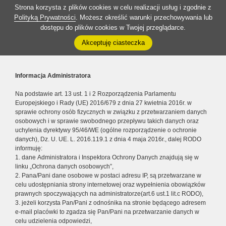
Strona korzysta z plików cookies w celu realizacji usług i zgodnie z
Polityką Prywatności
. Możesz określić warunki przechowywania lub
dostępu do plików cookies w Twojej przeglądarce.
Akceptuję ciasteczka
Informacja Administratora
Na podstawie art. 13 ust. 1 i 2 Rozporządzenia Parlamentu
Europejskiego i Rady (UE) 2016/679 z dnia 27 kwietnia 2016r. w
sprawie ochrony osób fizycznych w związku z przetwarzaniem danych
osobowych i w sprawie swobodnego przepływu takich danych oraz
uchylenia dyrektywy 95/46/WE (ogólne rozporządzenie o ochronie
danych), Dz. U. UE. L. 2016.119.1 z dnia 4 maja 2016r., dalej RODO
informuję:
1. dane Administratora i Inspektora Ochrony Danych znajdują się w
linku „Ochrona danych osobowych”,
2. Pana/Pani dane osobowe w postaci adresu IP, są przetwarzane w
celu udostępniania strony internetowej oraz wypełnienia obowiązków
prawnych spoczywających na administratorze(art.6 ust.1 lit.c RODO),
3. jeżeli korzysta Pan/Pani z odnośnika na stronie będącego adresem
e-mail placówki to zgadza się Pan/Pani na przetwarzanie danych w
celu udzielenia odpowiedzi,