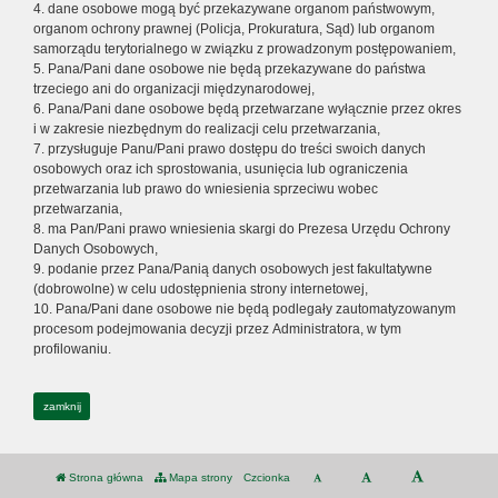
4. dane osobowe mogą być przekazywane organom państwowym,
organom ochrony prawnej (Policja, Prokuratura, Sąd) lub organom
samorządu terytorialnego w związku z prowadzonym postępowaniem,
5. Pana/Pani dane osobowe nie będą przekazywane do państwa
trzeciego ani do organizacji międzynarodowej,
6. Pana/Pani dane osobowe będą przetwarzane wyłącznie przez okres
i w zakresie niezbędnym do realizacji celu przetwarzania,
7. przysługuje Panu/Pani prawo dostępu do treści swoich danych
osobowych oraz ich sprostowania, usunięcia lub ograniczenia
przetwarzania lub prawo do wniesienia sprzeciwu wobec
przetwarzania,
8. ma Pan/Pani prawo wniesienia skargi do Prezesa Urzędu Ochrony
Danych Osobowych,
9. podanie przez Pana/Panią danych osobowych jest fakultatywne
(dobrowolne) w celu udostępnienia strony internetowej,
10. Pana/Pani dane osobowe nie będą podlegały zautomatyzowanym
procesom podejmowania decyzji przez Administratora, w tym
profilowaniu.
zamknij
Strona główna
Mapa strony
Czcionka