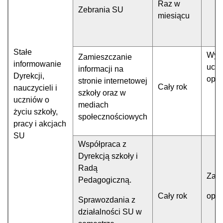
Raz w
Zebrania SU
miesiącu
Stałe
Wyz
Zamieszczanie
informowanie
uczn
informacji na
Dyrekcji,
opi
stronie internetowej
Cały rok
nauczycieli i
szkoły oraz w
uczniów o
mediach
życiu szkoły,
społecznościowych
pracy i akcjach
SU
Współpraca z
Dyrekcją szkoły i
Radą
Zarz
Pedagogiczną.
Cały rok
opi
Sprawozdania z
działalności SU w