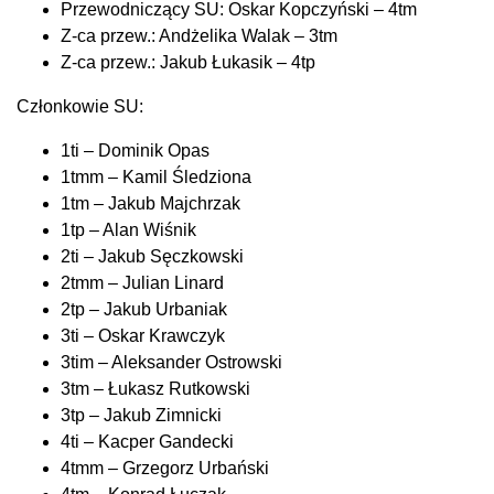
Przewodniczący SU: Oskar Kopczyński – 4tm
Z-ca przew.: Andżelika Walak – 3tm
Z-ca przew.: Jakub Łukasik – 4tp
Członkowie SU:
1ti – Dominik Opas
1tmm – Kamil Śledziona
1tm – Jakub Majchrzak
1tp – Alan Wiśnik
2ti – Jakub Sęczkowski
2tmm – Julian Linard
2tp – Jakub Urbaniak
3ti – Oskar Krawczyk
3tim – Aleksander Ostrowski
3tm – Łukasz Rutkowski
3tp – Jakub Zimnicki
4ti – Kacper Gandecki
4tmm – Grzegorz Urbański