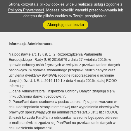
Strona korzysta z plików cookies w celu realizacji usług i zgodnie z
Polityką Prywatności
. Możesz określić warunki przechowywania lub
dostępu do plików cookies w Twojej przeglądarce.
Akceptuję ciasteczka
Informacja Administratora
Na podstawie art. 13 ust. 1 i 2 Rozporządzenia Parlamentu
Europejskiego i Rady (UE) 2016/679 z dnia 27 kwietnia 2016r. w
sprawie ochrony osób fizycznych w związku z przetwarzaniem danych
osobowych i w sprawie swobodnego przepływu takich danych oraz
uchylenia dyrektywy 95/46/WE (ogólne rozporządzenie o ochronie
danych), Dz. U. UE. L. 2016.119.1 z dnia 4 maja 2016r., dalej RODO
informuję:
1. dane Administratora i Inspektora Ochrony Danych znajdują się w
linku „Ochrona danych osobowych”,
2. Pana/Pani dane osobowe w postaci adresu IP, są przetwarzane w
celu udostępniania strony internetowej oraz wypełnienia obowiązków
prawnych spoczywających na administratorze(art.6 ust.1 lit.c RODO),
3. jeżeli korzysta Pan/Pani z odnośnika na stronie będącego adresem
e-mail placówki to zgadza się Pan/Pani na przetwarzanie danych w
celu udzielenia odpowiedzi,