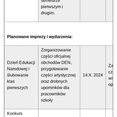
semestrze
pierwszym i
drugim.
Planowane imprezy / wydarzenia:
Zorganizowanie
części oficjalnej
Dzień Edukacji
obchodów DEN,
Zarz
Narodowej i
przygotowanie
czło
ślubowanie
części artystycznej
14.X. 2024
wraz
klas
oraz drobnych
opi
pierwszych
upominków dla
pracowników
szkoły
Konkurs