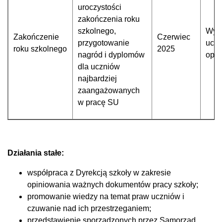
uroczystości
zakończenia roku
szkolnego,
Wyz
Zakończenie
Czerwiec
przygotowanie
uczn
roku szkolnego
2025
nagród i dyplomów
opi
dla uczniów
najbardziej
zaangażowanych
w pracę SU
Działania stałe:
współpraca z Dyrekcją szkoły w zakresie
opiniowania ważnych dokumentów pracy szkoły;
promowanie wiedzy na temat praw uczniów i
czuwanie nad ich przestrzeganiem;
przedstawienie sporządzonych przez Samorząd