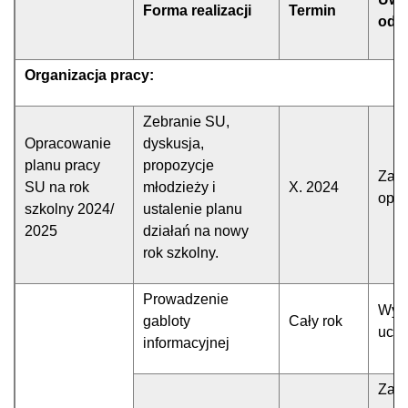
Forma realizacji
Termin
odp
Organizacja pracy:
Zebranie SU,
Opracowanie
dyskusja,
planu pracy
propozycje
Zarz
SU na rok
młodzieży i
X. 2024
opi
szkolny 2024/
ustalenie planu
2025
działań na nowy
rok szkolny.
Prowadzenie
Wyz
gabloty
Cały rok
uczn
informacyjnej
Zar