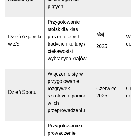
piątych
Przygotowanie
stoisk dla klas
Maj
Dzień Azjatycki
prezentujących
Wyz
w ZSTI
tradycje i kulturę /
uczn
2025
ciekawostki
wybranych krajów
Włączenie się w
przygotowanie
rozgrywek
Czerwiec
Chęt
Dzień Sportu
szkolnych, pomoc
2025
uczn
w ich
przeprowadzeniu
Przygotowanie i
prowadzenie