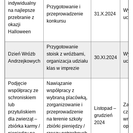
indywidualny
Przygotowanie i
na najlepsze
Wyz
przeprowadzenie
31.X.2024
przebranie z
uczn
konkursu
okazji
Halloween
Przygotowanie
Dzień Wróżb
stoisk z wróżbami,
Wyz
30.XI.2024
Andrzejkowych
organizacja udziału
uczn
klas w imprezie
Podjęcie
Nawiązanie
współpracy ze
współpracy z
schroniskiem
wybraną placówką,
lub
zorganizowanie i
Zarz
Listopad –
przytuliskiem
przeprowadzenie
czło
grudzień
dla zwierząt –
na terenie szkoły
wraz
2024
zbiórka karmy /
zbiórki pieniędzy /
opi