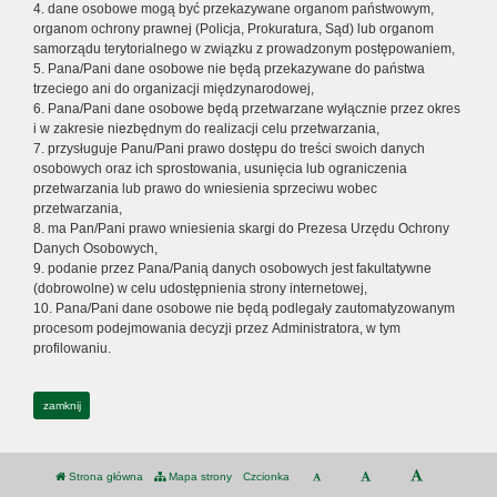
4. dane osobowe mogą być przekazywane organom państwowym,
organom ochrony prawnej (Policja, Prokuratura, Sąd) lub organom
samorządu terytorialnego w związku z prowadzonym postępowaniem,
5. Pana/Pani dane osobowe nie będą przekazywane do państwa
trzeciego ani do organizacji międzynarodowej,
6. Pana/Pani dane osobowe będą przetwarzane wyłącznie przez okres
i w zakresie niezbędnym do realizacji celu przetwarzania,
7. przysługuje Panu/Pani prawo dostępu do treści swoich danych
osobowych oraz ich sprostowania, usunięcia lub ograniczenia
przetwarzania lub prawo do wniesienia sprzeciwu wobec
przetwarzania,
8. ma Pan/Pani prawo wniesienia skargi do Prezesa Urzędu Ochrony
Danych Osobowych,
9. podanie przez Pana/Panią danych osobowych jest fakultatywne
(dobrowolne) w celu udostępnienia strony internetowej,
10. Pana/Pani dane osobowe nie będą podlegały zautomatyzowanym
procesom podejmowania decyzji przez Administratora, w tym
profilowaniu.
zamknij
Strona główna
Mapa strony
Czcionka