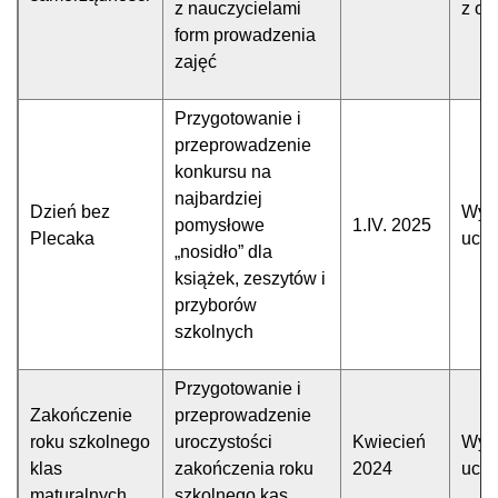
z nauczycielami
z op
form prowadzenia
zajęć
Przygotowanie i
przeprowadzenie
konkursu na
najbardziej
Dzień bez
Wyz
pomysłowe
1.IV. 2025
Plecaka
uczn
„nosidło” dla
książek, zeszytów i
przyborów
szkolnych
Przygotowanie i
Zakończenie
przeprowadzenie
roku szkolnego
uroczystości
Kwiecień
Wyz
klas
zakończenia roku
2024
uczn
maturalnych
szkolnego kas