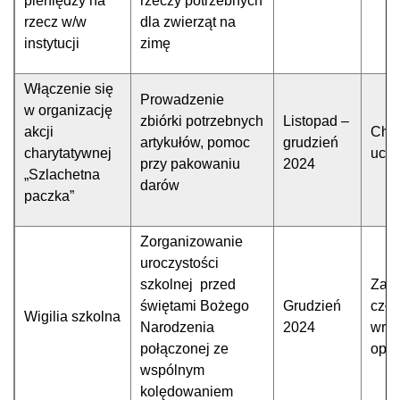
pieniędzy na
rzeczy potrzebnych
rzecz w/w
dla zwierząt na
instytucji
zimę
Włączenie się
Prowadzenie
w organizację
zbiórki potrzebnych
Listopad –
akcji
Chęt
artykułów, pomoc
grudzień
charytatywnej
uczn
przy pakowaniu
2024
„Szlachetna
darów
paczka”
Zorganizowanie
uroczystości
szkolnej przed
Zarz
świętami Bożego
Grudzień
czło
Wigilia szkolna
Narodzenia
2024
wraz
połączonej ze
opi
wspólnym
kolędowaniem