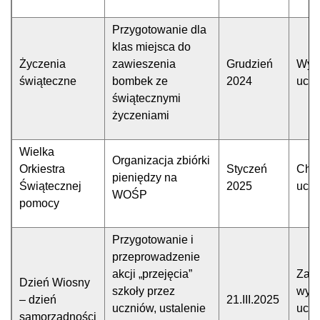
Przygotowanie dla
klas miejsca do
Życzenia
zawieszenia
Grudzień
Wyz
świąteczne
bombek ze
2024
uczn
świątecznymi
życzeniami
Wielka
Organizacja zbiórki
Orkiestra
Styczeń
Chęt
pieniędzy na
Świątecznej
2025
uczn
WOŚP
pomocy
Przygotowanie i
przeprowadzenie
akcji „przejęcia”
Zarz
Dzień Wiosny
szkoły przez
wyz
– dzień
21.III.2025
uczniów, ustalenie
uczn
samorządności