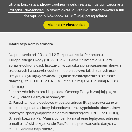
Strona korzysta z plików cookies w celu realizacji usług i zgodnie z
Polityką Prywatności
. Możesz określić warunki przechowywania lub
dostępu do plików cookies w Twojej przeglądarce.
Akceptuję ciasteczka
Informacja Administratora
Na podstawie art. 13 ust. 1 i 2 Rozporządzenia Parlamentu
Europejskiego i Rady (UE) 2016/679 z dnia 27 kwietnia 2016r. w
sprawie ochrony osób fizycznych w związku z przetwarzaniem danych
osobowych i w sprawie swobodnego przepływu takich danych oraz
uchylenia dyrektywy 95/46/WE (ogólne rozporządzenie o ochronie
danych), Dz. U. UE. L. 2016.119.1 z dnia 4 maja 2016r., dalej RODO
informuję:
1. dane Administratora i Inspektora Ochrony Danych znajdują się w
linku „Ochrona danych osobowych”,
2. Pana/Pani dane osobowe w postaci adresu IP, są przetwarzane w
celu udostępniania strony internetowej oraz wypełnienia obowiązków
prawnych spoczywających na administratorze(art.6 ust.1 lit.c RODO),
3. jeżeli korzysta Pan/Pani z odnośnika na stronie będącego adresem
e-mail placówki to zgadza się Pan/Pani na przetwarzanie danych w
celu udzielenia odpowiedzi,