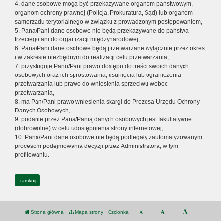
4. dane osobowe mogą być przekazywane organom państwowym,
organom ochrony prawnej (Policja, Prokuratura, Sąd) lub organom
samorządu terytorialnego w związku z prowadzonym postępowaniem,
5. Pana/Pani dane osobowe nie będą przekazywane do państwa
trzeciego ani do organizacji międzynarodowej,
6. Pana/Pani dane osobowe będą przetwarzane wyłącznie przez okres
i w zakresie niezbędnym do realizacji celu przetwarzania,
7. przysługuje Panu/Pani prawo dostępu do treści swoich danych
osobowych oraz ich sprostowania, usunięcia lub ograniczenia
przetwarzania lub prawo do wniesienia sprzeciwu wobec
przetwarzania,
8. ma Pan/Pani prawo wniesienia skargi do Prezesa Urzędu Ochrony
Danych Osobowych,
9. podanie przez Pana/Panią danych osobowych jest fakultatywne
(dobrowolne) w celu udostępnienia strony internetowej,
10. Pana/Pani dane osobowe nie będą podlegały zautomatyzowanym
procesom podejmowania decyzji przez Administratora, w tym
profilowaniu.
zamknij
Strona główna
Mapa strony
Czcionka