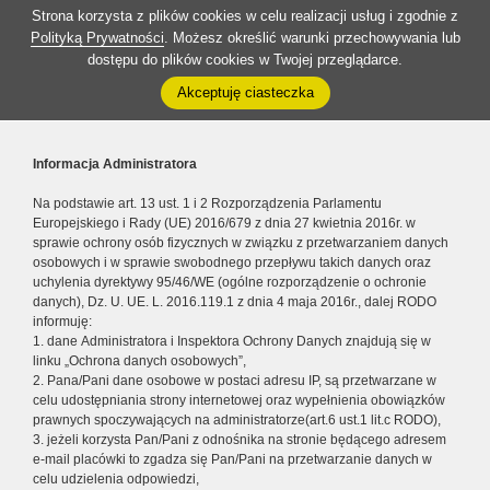
Strona korzysta z plików cookies w celu realizacji usług i zgodnie z
Polityką Prywatności
. Możesz określić warunki przechowywania lub
dostępu do plików cookies w Twojej przeglądarce.
Akceptuję ciasteczka
Informacja Administratora
Na podstawie art. 13 ust. 1 i 2 Rozporządzenia Parlamentu
Europejskiego i Rady (UE) 2016/679 z dnia 27 kwietnia 2016r. w
sprawie ochrony osób fizycznych w związku z przetwarzaniem danych
osobowych i w sprawie swobodnego przepływu takich danych oraz
uchylenia dyrektywy 95/46/WE (ogólne rozporządzenie o ochronie
danych), Dz. U. UE. L. 2016.119.1 z dnia 4 maja 2016r., dalej RODO
informuję:
1. dane Administratora i Inspektora Ochrony Danych znajdują się w
linku „Ochrona danych osobowych”,
2. Pana/Pani dane osobowe w postaci adresu IP, są przetwarzane w
celu udostępniania strony internetowej oraz wypełnienia obowiązków
prawnych spoczywających na administratorze(art.6 ust.1 lit.c RODO),
3. jeżeli korzysta Pan/Pani z odnośnika na stronie będącego adresem
e-mail placówki to zgadza się Pan/Pani na przetwarzanie danych w
celu udzielenia odpowiedzi,