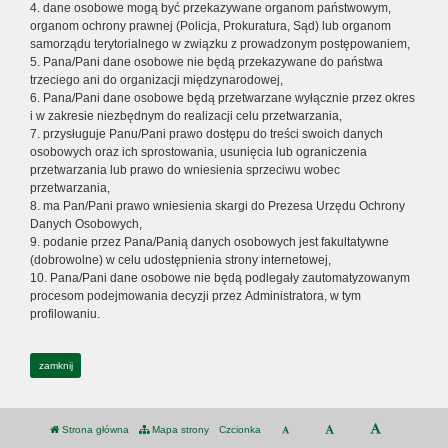
4. dane osobowe mogą być przekazywane organom państwowym,
organom ochrony prawnej (Policja, Prokuratura, Sąd) lub organom
samorządu terytorialnego w związku z prowadzonym postępowaniem,
5. Pana/Pani dane osobowe nie będą przekazywane do państwa
trzeciego ani do organizacji międzynarodowej,
6. Pana/Pani dane osobowe będą przetwarzane wyłącznie przez okres
i w zakresie niezbędnym do realizacji celu przetwarzania,
7. przysługuje Panu/Pani prawo dostępu do treści swoich danych
osobowych oraz ich sprostowania, usunięcia lub ograniczenia
przetwarzania lub prawo do wniesienia sprzeciwu wobec
przetwarzania,
8. ma Pan/Pani prawo wniesienia skargi do Prezesa Urzędu Ochrony
Danych Osobowych,
9. podanie przez Pana/Panią danych osobowych jest fakultatywne
(dobrowolne) w celu udostępnienia strony internetowej,
10. Pana/Pani dane osobowe nie będą podlegały zautomatyzowanym
procesom podejmowania decyzji przez Administratora, w tym
profilowaniu.
zamknij
Strona główna
Mapa strony
Czcionka