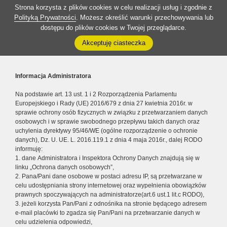
Strona korzysta z plików cookies w celu realizacji usług i zgodnie z
Polityką Prywatności
. Możesz określić warunki przechowywania lub
dostępu do plików cookies w Twojej przeglądarce.
Akceptuję ciasteczka
Informacja Administratora
Na podstawie art. 13 ust. 1 i 2 Rozporządzenia Parlamentu
Europejskiego i Rady (UE) 2016/679 z dnia 27 kwietnia 2016r. w
sprawie ochrony osób fizycznych w związku z przetwarzaniem danych
osobowych i w sprawie swobodnego przepływu takich danych oraz
uchylenia dyrektywy 95/46/WE (ogólne rozporządzenie o ochronie
danych), Dz. U. UE. L. 2016.119.1 z dnia 4 maja 2016r., dalej RODO
informuję:
1. dane Administratora i Inspektora Ochrony Danych znajdują się w
linku „Ochrona danych osobowych”,
2. Pana/Pani dane osobowe w postaci adresu IP, są przetwarzane w
celu udostępniania strony internetowej oraz wypełnienia obowiązków
prawnych spoczywających na administratorze(art.6 ust.1 lit.c RODO),
3. jeżeli korzysta Pan/Pani z odnośnika na stronie będącego adresem
e-mail placówki to zgadza się Pan/Pani na przetwarzanie danych w
celu udzielenia odpowiedzi,