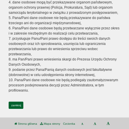
4. dane osobowe mogą być przekazywane organom państwowym,
organom ochrony prawnej (Policja, Prokuratura, Sąd) lub organom
samorządu terytorialnego w związku z prowadzonym postępowaniem,
5. Pana/Pani dane osobowe nie będą przekazywane do państwa
trzeciego ani do organizacji międzynarodowej,
6. Pana/Pani dane osobowe będą przetwarzane wyłącznie przez okres
i w zakresie niezbędnym do realizacji celu przetwarzania,
7. przysługuje Panu/Pani prawo dostępu do treści swoich danych
osobowych oraz ich sprostowania, usunięcia lub ograniczenia
przetwarzania lub prawo do wniesienia sprzeciwu wobec
przetwarzania,
8. ma Pan/Pani prawo wniesienia skargi do Prezesa Urzędu Ochrony
Danych Osobowych,
9. podanie przez Pana/Panią danych osobowych jest fakultatywne
(dobrowolne) w celu udostępnienia strony internetowej,
10. Pana/Pani dane osobowe nie będą podlegały zautomatyzowanym
procesom podejmowania decyzji przez Administratora, w tym
profilowaniu.
zamknij
Strona główna
Mapa strony
Czcionka