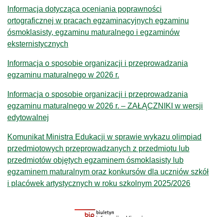
Informacja dotycząca oceniania poprawności
ortograficznej w pracach egzaminacyjnych egzaminu
ósmoklasisty, egzaminu maturalnego i egzaminów
eksternistycznych
Informacja o sposobie organizacji i przeprowadzania
egzaminu maturalnego w 2026 r.
Informacja o sposobie organizacji i przeprowadzania
egzaminu maturalnego w 2026 r. – ZAŁĄCZNIKI w wersji
edytowalnej
Komunikat Ministra Edukacji w sprawie wykazu olimpiad
przedmiotowych przeprowadzanych z przedmiotu lub
przedmiotów objętych egzaminem ósmoklasisty lub
egzaminem maturalnym oraz konkursów dla uczniów szkół
i placówek artystycznych w roku szkolnym 2025/2026