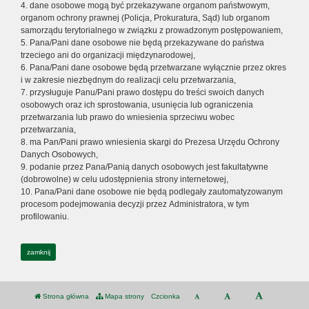
4. dane osobowe mogą być przekazywane organom państwowym,
organom ochrony prawnej (Policja, Prokuratura, Sąd) lub organom
samorządu terytorialnego w związku z prowadzonym postępowaniem,
5. Pana/Pani dane osobowe nie będą przekazywane do państwa
trzeciego ani do organizacji międzynarodowej,
6. Pana/Pani dane osobowe będą przetwarzane wyłącznie przez okres
i w zakresie niezbędnym do realizacji celu przetwarzania,
7. przysługuje Panu/Pani prawo dostępu do treści swoich danych
osobowych oraz ich sprostowania, usunięcia lub ograniczenia
przetwarzania lub prawo do wniesienia sprzeciwu wobec
przetwarzania,
8. ma Pan/Pani prawo wniesienia skargi do Prezesa Urzędu Ochrony
Danych Osobowych,
9. podanie przez Pana/Panią danych osobowych jest fakultatywne
(dobrowolne) w celu udostępnienia strony internetowej,
10. Pana/Pani dane osobowe nie będą podlegały zautomatyzowanym
procesom podejmowania decyzji przez Administratora, w tym
profilowaniu.
zamknij
Strona główna
Mapa strony
Czcionka