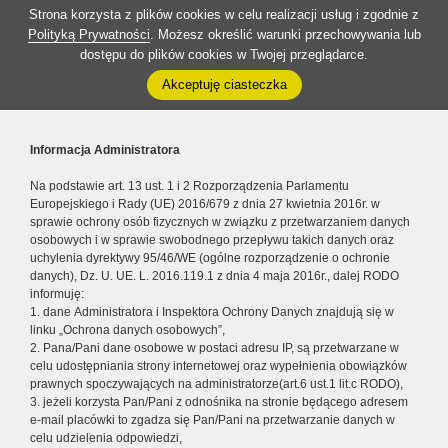
Strona korzysta z plików cookies w celu realizacji usług i zgodnie z
Polityką Prywatności
. Możesz określić warunki przechowywania lub
dostępu do plików cookies w Twojej przeglądarce.
Akceptuję ciasteczka
Informacja Administratora
Na podstawie art. 13 ust. 1 i 2 Rozporządzenia Parlamentu
Europejskiego i Rady (UE) 2016/679 z dnia 27 kwietnia 2016r. w
sprawie ochrony osób fizycznych w związku z przetwarzaniem danych
osobowych i w sprawie swobodnego przepływu takich danych oraz
uchylenia dyrektywy 95/46/WE (ogólne rozporządzenie o ochronie
danych), Dz. U. UE. L. 2016.119.1 z dnia 4 maja 2016r., dalej RODO
informuję:
1. dane Administratora i Inspektora Ochrony Danych znajdują się w
linku „Ochrona danych osobowych”,
2. Pana/Pani dane osobowe w postaci adresu IP, są przetwarzane w
celu udostępniania strony internetowej oraz wypełnienia obowiązków
prawnych spoczywających na administratorze(art.6 ust.1 lit.c RODO),
3. jeżeli korzysta Pan/Pani z odnośnika na stronie będącego adresem
e-mail placówki to zgadza się Pan/Pani na przetwarzanie danych w
celu udzielenia odpowiedzi,