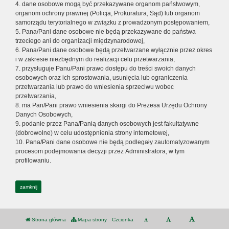
4. dane osobowe mogą być przekazywane organom państwowym,
organom ochrony prawnej (Policja, Prokuratura, Sąd) lub organom
samorządu terytorialnego w związku z prowadzonym postępowaniem,
5. Pana/Pani dane osobowe nie będą przekazywane do państwa
trzeciego ani do organizacji międzynarodowej,
6. Pana/Pani dane osobowe będą przetwarzane wyłącznie przez okres
i w zakresie niezbędnym do realizacji celu przetwarzania,
7. przysługuje Panu/Pani prawo dostępu do treści swoich danych
osobowych oraz ich sprostowania, usunięcia lub ograniczenia
przetwarzania lub prawo do wniesienia sprzeciwu wobec
przetwarzania,
8. ma Pan/Pani prawo wniesienia skargi do Prezesa Urzędu Ochrony
Danych Osobowych,
9. podanie przez Pana/Panią danych osobowych jest fakultatywne
(dobrowolne) w celu udostępnienia strony internetowej,
10. Pana/Pani dane osobowe nie będą podlegały zautomatyzowanym
procesom podejmowania decyzji przez Administratora, w tym
profilowaniu.
zamknij
Strona główna
Mapa strony
Czcionka