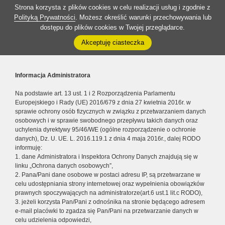
Strona korzysta z plików cookies w celu realizacji usług i zgodnie z
Polityką Prywatności
. Możesz określić warunki przechowywania lub
dostępu do plików cookies w Twojej przeglądarce.
Akceptuję ciasteczka
Informacja Administratora
Na podstawie art. 13 ust. 1 i 2 Rozporządzenia Parlamentu
Europejskiego i Rady (UE) 2016/679 z dnia 27 kwietnia 2016r. w
sprawie ochrony osób fizycznych w związku z przetwarzaniem danych
osobowych i w sprawie swobodnego przepływu takich danych oraz
uchylenia dyrektywy 95/46/WE (ogólne rozporządzenie o ochronie
danych), Dz. U. UE. L. 2016.119.1 z dnia 4 maja 2016r., dalej RODO
informuję:
1. dane Administratora i Inspektora Ochrony Danych znajdują się w
linku „Ochrona danych osobowych”,
2. Pana/Pani dane osobowe w postaci adresu IP, są przetwarzane w
celu udostępniania strony internetowej oraz wypełnienia obowiązków
prawnych spoczywających na administratorze(art.6 ust.1 lit.c RODO),
3. jeżeli korzysta Pan/Pani z odnośnika na stronie będącego adresem
e-mail placówki to zgadza się Pan/Pani na przetwarzanie danych w
celu udzielenia odpowiedzi,