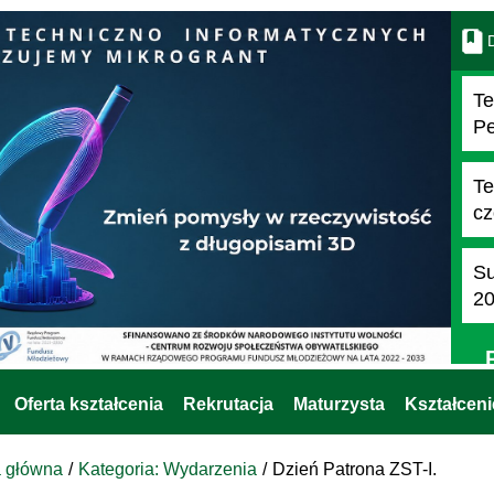
D
Te
Pe
Te
cz
Su
2
Oferta kształcenia
Rekrutacja
Maturzysta
Kształcen
a główna
Kategoria: Wydarzenia
Dzień Patrona ZST-I.