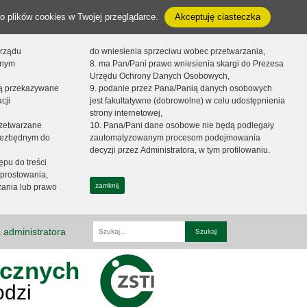
o plików cookies w Twojej przeglądarce.
Akceptuję ciasteczka
orządu
do wniesienia sprzeciwu wobec przetwarzania,
onym
8. ma Pan/Pani prawo wniesienia skargi do Prezesa
Urzędu Ochrony Danych Osobowych,
dą przekazywane
9. podanie przez Pana/Panią danych osobowych
cji
jest fakultatywne (dobrowolne) w celu udostępnienia
strony internetowej,
zetwarzane
10. Pana/Pani dane osobowe nie będą podlegały
niezbędnym do
zautomatyzowanym procesom podejmowania
decyzji przez Administratora, w tym profilowaniu.
ępu do treści
prostowania,
zamknij
zania lub prawo
 administratora
Fraza
ycznych
odzi