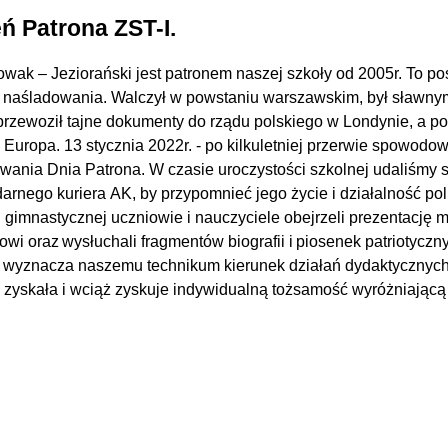
ń Patrona ZST-I.
owak – Jeziorański
jest patronem naszej szkoły od
2005r.
T
o
po
 naśladowania.
Walczył w powstaniu warszawskim,
był sławn
przewoził tajne dokumenty
do rządu polskiego w Londynie, a po
 Europa.
13 stycznia
2022r.
- po kilkuletniej przerwie spowodow
wania Dnia Patrona. W czasie uroczystości szkolnej udaliśmy 
darnego kuriera
AK
, by przypomnieć jego życie i działalność
pol
i gimnastycznej uczniowie i nauczyciele
obejrz
eli
prezentację m
owi
oraz wysłucha
li
fragmentów biografii
i piosenek patriotyczn
wyznacza
nasze
mu technikum
kierunek działań dydaktycznyc
a
zyskała i wciąż zyskuje indywidualną tożsamość wyróżniającą