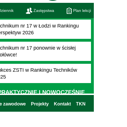
ziennik
Zastępstwa
Plan lekcji
chnikum nr 17 w Łodzi w Rankingu
rspektyw 2026
chnikum nr 17 ponownie w ścisłej
ołówce!
kces ZSTI w Rankingu Techników
025
PRAKTYCZNIE I NOWOCZEŚNIE
ie zawodowe
Projekty
Kontakt
TKN