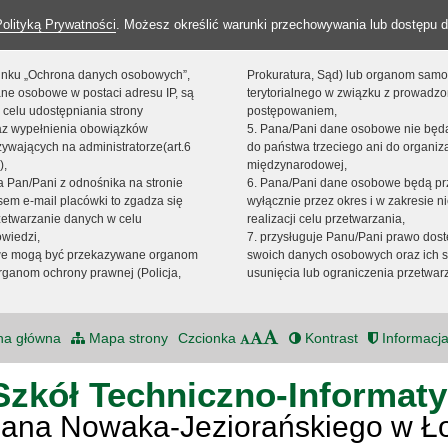
Polityką Prywatności
. Możesz określić warunki przechowywania lub dostępu d
 linku „Ochrona danych osobowych”,
Prokuratura, Sąd) lub organom sam
ne osobowe w postaci adresu IP, są
terytorialnego w związku z prowadz
 celu udostępniania strony
postępowaniem,
raz wypełnienia obowiązków
5. Pana/Pani dane osobowe nie bę
ywających na administratorze(art.6
do państwa trzeciego ani do organiza
),
międzynarodowej,
sta Pan/Pani z odnośnika na stronie
6. Pana/Pani dane osobowe będą pr
em e-mail placówki to zgadza się
wyłącznie przez okres i w zakresie 
zetwarzanie danych w celu
realizacji celu przetwarzania,
owiedzi,
7. przysługuje Panu/Pani prawo dost
we mogą być przekazywane organom
swoich danych osobowych oraz ich s
ganom ochrony prawnej (Policja,
usunięcia lub ograniczenia przetwar
na główna
Mapa strony
Czcionka
Kontrast
Informacja
Szkół Techniczno-Informat
Jana Nowaka-Jeziorańskiego w Ł