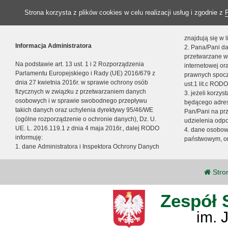
Strona korzysta z plików cookies w celu realizacji usług i zgodnie z
znajdują się w
Informacja Administratora
2. Pana/Pani da
przetwarzane w
Na podstawie art. 13 ust. 1 i 2 Rozporządzenia
internetowej o
Parlamentu Europejskiego i Rady (UE) 2016/679 z
prawnych spocz
dnia 27 kwietnia 2016r. w sprawie ochrony osób
ust.1 lit.c RODO
fizycznych w związku z przetwarzaniem danych
3. jeżeli korzy
osobowych i w sprawie swobodnego przepływu
będącego adres
takich danych oraz uchylenia dyrektywy 95/46/WE
Pan/Pani na pr
(ogólne rozporządzenie o ochronie danych), Dz. U.
udzielenia odp
UE. L. 2016.119.1 z dnia 4 maja 2016r., dalej RODO
4. dane osobo
informuję:
państwowym, or
1. dane Administratora i Inspektora Ochrony Danych
Stro
Zespół 
im. 