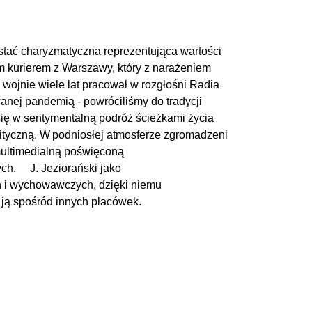
stać charyzmatyczna
reprezentująca wartości
ym
kurierem
z Warszawy, który z narażeniem
 wojnie wiele lat pracował w rozgłośni Radia
anej pandemią - powróciliśmy do tradycji
się w sentymentalną podróż ścieżkami życia
ityczną.
W podniosłej atmosferze
z
gromadz
eni
ultimedialną
poświęconą
ych.
J.
Jeziorański jako
h
i wychowawczych
,
dzięki niemu
 ją spośród innych
placówek.