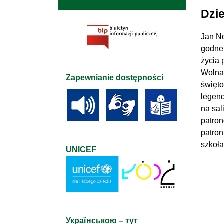
Dzie
Jan N
godne
życia 
Wolna
Zapewnianie dostępności
święto
legen
na sal
patron
patron
szkoł
UNICEF
Українською – тут