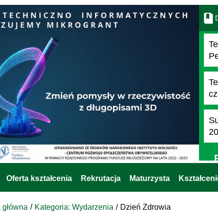
D
Te
Pe
Te
cz
Su
2
Oferta kształcenia
Rekrutacja
Maturzysta
Kształcen
a główna
Kategoria: Wydarzenia
Dzień Zdrowia