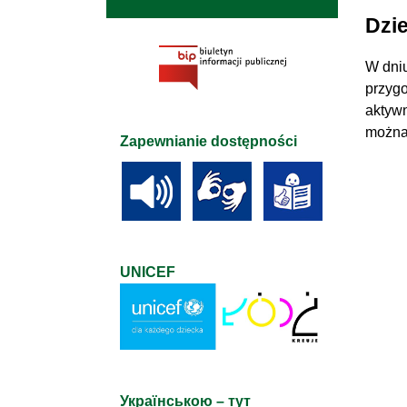
Dzi
W dni
przygo
aktywn
można
Zapewnianie dostępności
UNICEF
Українською – тут