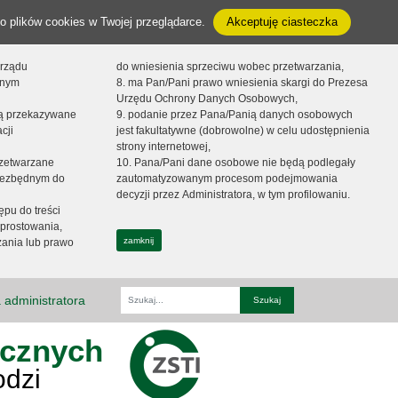
o plików cookies w Twojej przeglądarce.
Akceptuję ciasteczka
orządu
do wniesienia sprzeciwu wobec przetwarzania,
onym
8. ma Pan/Pani prawo wniesienia skargi do Prezesa
Urzędu Ochrony Danych Osobowych,
dą przekazywane
9. podanie przez Pana/Panią danych osobowych
cji
jest fakultatywne (dobrowolne) w celu udostępnienia
strony internetowej,
zetwarzane
10. Pana/Pani dane osobowe nie będą podlegały
niezbędnym do
zautomatyzowanym procesom podejmowania
decyzji przez Administratora, w tym profilowaniu.
ępu do treści
prostowania,
zamknij
zania lub prawo
 administratora
Fraza
ycznych
odzi