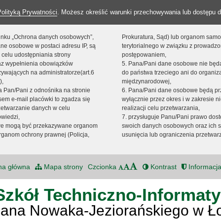
Polityką Prywatności
. Możesz określić warunki przechowywania lub dostępu d
 linku „Ochrona danych osobowych”,
Prokuratura, Sąd) lub organom sam
ne osobowe w postaci adresu IP, są
terytorialnego w związku z prowadz
 celu udostępniania strony
postępowaniem,
raz wypełnienia obowiązków
5. Pana/Pani dane osobowe nie bę
ywających na administratorze(art.6
do państwa trzeciego ani do organiza
),
międzynarodowej,
sta Pan/Pani z odnośnika na stronie
6. Pana/Pani dane osobowe będą pr
em e-mail placówki to zgadza się
wyłącznie przez okres i w zakresie 
zetwarzanie danych w celu
realizacji celu przetwarzania,
owiedzi,
7. przysługuje Panu/Pani prawo dost
we mogą być przekazywane organom
swoich danych osobowych oraz ich s
ganom ochrony prawnej (Policja,
usunięcia lub ograniczenia przetwar
na główna
Mapa strony
Czcionka
Kontrast
Informacja
Szkół Techniczno-Informat
Jana Nowaka-Jeziorańskiego w Ł