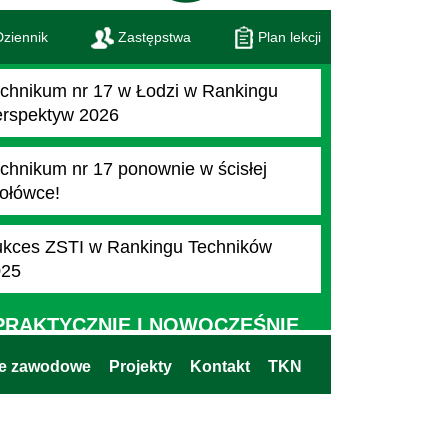
ziennik
Zastępstwa
Plan lekcji
chnikum nr 17 w Łodzi w Rankingu
rspektyw 2026
chnikum nr 17 ponownie w ścisłej
ołówce!
kces ZSTI w Rankingu Techników
025
PRAKTYCZNIE I NOWOCZEŚNIE
ie zawodowe
Projekty
Kontakt
TKN