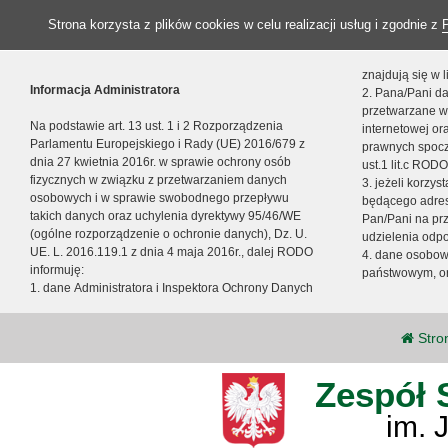
Strona korzysta z plików cookies w celu realizacji usług i zgodnie z
znajdują się w
Informacja Administratora
2. Pana/Pani da
przetwarzane w
Na podstawie art. 13 ust. 1 i 2 Rozporządzenia
internetowej o
Parlamentu Europejskiego i Rady (UE) 2016/679 z
prawnych spocz
dnia 27 kwietnia 2016r. w sprawie ochrony osób
ust.1 lit.c RODO
fizycznych w związku z przetwarzaniem danych
3. jeżeli korzy
osobowych i w sprawie swobodnego przepływu
będącego adres
takich danych oraz uchylenia dyrektywy 95/46/WE
Pan/Pani na pr
(ogólne rozporządzenie o ochronie danych), Dz. U.
udzielenia odp
UE. L. 2016.119.1 z dnia 4 maja 2016r., dalej RODO
4. dane osobo
informuję:
państwowym, or
1. dane Administratora i Inspektora Ochrony Danych
Stro
Zespół 
im. 