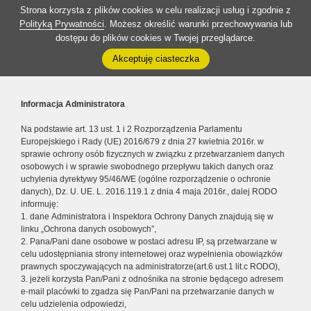
Strona korzysta z plików cookies w celu realizacji usług i zgodnie z
Polityką Prywatności
. Możesz określić warunki przechowywania lub
dostępu do plików cookies w Twojej przeglądarce.
Akceptuję ciasteczka
Informacja Administratora
Na podstawie art. 13 ust. 1 i 2 Rozporządzenia Parlamentu
Europejskiego i Rady (UE) 2016/679 z dnia 27 kwietnia 2016r. w
sprawie ochrony osób fizycznych w związku z przetwarzaniem danych
osobowych i w sprawie swobodnego przepływu takich danych oraz
uchylenia dyrektywy 95/46/WE (ogólne rozporządzenie o ochronie
danych), Dz. U. UE. L. 2016.119.1 z dnia 4 maja 2016r., dalej RODO
informuję:
1. dane Administratora i Inspektora Ochrony Danych znajdują się w
linku „Ochrona danych osobowych”,
2. Pana/Pani dane osobowe w postaci adresu IP, są przetwarzane w
celu udostępniania strony internetowej oraz wypełnienia obowiązków
prawnych spoczywających na administratorze(art.6 ust.1 lit.c RODO),
3. jeżeli korzysta Pan/Pani z odnośnika na stronie będącego adresem
e-mail placówki to zgadza się Pan/Pani na przetwarzanie danych w
celu udzielenia odpowiedzi,