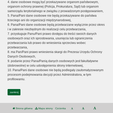
4. dane osobowe mogą być przekazywane organom państwowym,
organom ochrony prawnej (Policja, Prokuratura, Sąd) lub organom
samorządu terytorialnego w związku z prowadzonym postępowaniem,
5. Pana/Pani dane osobowe nie będą przekazywane do państwa
trzeciego ani do organizacji międzynarodowej,
6. Pana/Pani dane osobowe będą przetwarzane wyłącznie przez okres
i w zakresie niezbędnym do realizacji celu przetwarzania,
7. przysługuje Panu/Pani prawo dostępu do treści swoich danych
osobowych oraz ich sprostowania, usunięcia lub ograniczenia
przetwarzania lub prawo do wniesienia sprzeciwu wobec
przetwarzania,
8. ma Pan/Pani prawo wniesienia skargi do Prezesa Urzędu Ochrony
Danych Osobowych,
9. podanie przez Pana/Panią danych osobowych jest fakultatywne
(dobrowolne) w celu udostępnienia strony internetowej,
10. Pana/Pani dane osobowe nie będą podlegały zautomatyzowanym
procesom podejmowania decyzji przez Administratora, w tym
profilowaniu.
zamknij
Strona główna
Mapa strony
Czcionka