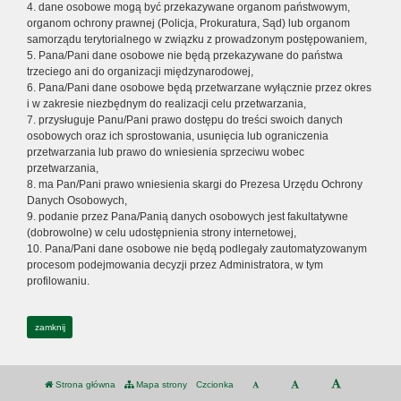
4. dane osobowe mogą być przekazywane organom państwowym,
organom ochrony prawnej (Policja, Prokuratura, Sąd) lub organom
samorządu terytorialnego w związku z prowadzonym postępowaniem,
5. Pana/Pani dane osobowe nie będą przekazywane do państwa
trzeciego ani do organizacji międzynarodowej,
6. Pana/Pani dane osobowe będą przetwarzane wyłącznie przez okres
i w zakresie niezbędnym do realizacji celu przetwarzania,
7. przysługuje Panu/Pani prawo dostępu do treści swoich danych
osobowych oraz ich sprostowania, usunięcia lub ograniczenia
przetwarzania lub prawo do wniesienia sprzeciwu wobec
przetwarzania,
8. ma Pan/Pani prawo wniesienia skargi do Prezesa Urzędu Ochrony
Danych Osobowych,
9. podanie przez Pana/Panią danych osobowych jest fakultatywne
(dobrowolne) w celu udostępnienia strony internetowej,
10. Pana/Pani dane osobowe nie będą podlegały zautomatyzowanym
procesom podejmowania decyzji przez Administratora, w tym
profilowaniu.
zamknij
Strona główna
Mapa strony
Czcionka