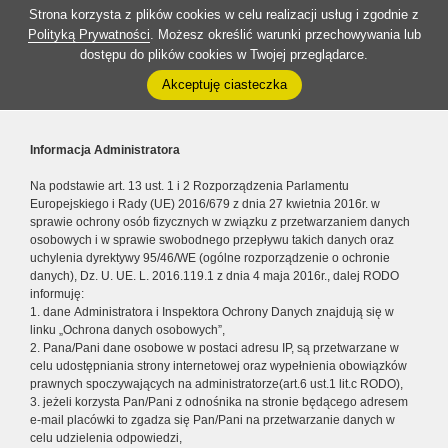
Strona korzysta z plików cookies w celu realizacji usług i zgodnie z
Polityką Prywatności
. Możesz określić warunki przechowywania lub
dostępu do plików cookies w Twojej przeglądarce.
Akceptuję ciasteczka
Informacja Administratora
Na podstawie art. 13 ust. 1 i 2 Rozporządzenia Parlamentu
Europejskiego i Rady (UE) 2016/679 z dnia 27 kwietnia 2016r. w
sprawie ochrony osób fizycznych w związku z przetwarzaniem danych
osobowych i w sprawie swobodnego przepływu takich danych oraz
uchylenia dyrektywy 95/46/WE (ogólne rozporządzenie o ochronie
danych), Dz. U. UE. L. 2016.119.1 z dnia 4 maja 2016r., dalej RODO
informuję:
1. dane Administratora i Inspektora Ochrony Danych znajdują się w
linku „Ochrona danych osobowych”,
2. Pana/Pani dane osobowe w postaci adresu IP, są przetwarzane w
celu udostępniania strony internetowej oraz wypełnienia obowiązków
prawnych spoczywających na administratorze(art.6 ust.1 lit.c RODO),
3. jeżeli korzysta Pan/Pani z odnośnika na stronie będącego adresem
e-mail placówki to zgadza się Pan/Pani na przetwarzanie danych w
celu udzielenia odpowiedzi,