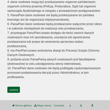
4. dane osobowe mogą być przekazywane organom państwowym,
organom ochrony prawnej (Policja, Prokuratura, Sąd) lub organom
samorządu terytorialnego w związku z prowadzonym postępowaniem,
5. Pana/Pani dane osobowe nie będą przekazywane do państwa
trzeciego ani do organizacji międzynarodowej,
6. Pana/Pani dane osobowe będą przetwarzane wyłącznie przez okres
i w zakresie niezbędnym do realizacji celu przetwarzania,
7. przysługuje Panu/Pani prawo dostępu do treści swoich danych
osobowych oraz ich sprostowania, usunięcia lub ograniczenia
przetwarzania lub prawo do wniesienia sprzeciwu wobec
przetwarzania,
8. ma Pan/Pani prawo wniesienia skargi do Prezesa Urzędu Ochrony
Danych Osobowych,
9. podanie przez Pana/Panią danych osobowych jest fakultatywne
(dobrowolne) w celu udostępnienia strony internetowej,
10. Pana/Pani dane osobowe nie będą podlegały zautomatyzowanym
procesom podejmowania decyzji przez Administratora, w tym
profilowaniu.
zamknij
Strona główna
Mapa strony
Czcionka