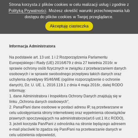
Strona korzysta z plików cookies w celu realizacji usług i zgodnie z
Polityką Prywatności
. Możesz określić warunki przechowywania lub
dostępu do plików cookies w Twojej przeglądarce.
Akceptuję ciasteczka
Informacja Administratora
Na podstawie art. 13 ust. 1 i 2 Rozporządzenia Parlamentu
Europejskiego i Rady (UE) 2016/679 z dnia 27 kwietnia 2016r. w
sprawie ochrony osób fizycznych w związku z przetwarzaniem danych
osobowych i w sprawie swobodnego przepływu takich danych oraz
uchylenia dyrektywy 95/46/WE (ogólne rozporządzenie o ochronie
danych), Dz. U. UE. L. 2016.119.1 z dnia 4 maja 2016r., dalej RODO
informuję:
1. dane Administratora i Inspektora Ochrony Danych znajdują się w
linku „Ochrona danych osobowych”,
2. Pana/Pani dane osobowe w postaci adresu IP, są przetwarzane w
celu udostępniania strony internetowej oraz wypełnienia obowiązków
prawnych spoczywających na administratorze(art.6 ust.1 lit.c RODO),
3. jeżeli korzysta Pan/Pani z odnośnika na stronie będącego adresem
e-mail placówki to zgadza się Pan/Pani na przetwarzanie danych w
celu udzielenia odpowiedzi,