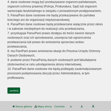
4. dane osobowe mogą być przekazywane organom państwowym,
organom ochrony prawnej (Policja, Prokuratura, Sąd) lub organom
samorządu terytorialnego w związku z prowadzonym postępowaniem,
5. Pana/Pani dane osobowe nie będą przekazywane do państwa
trzeciego ani do organizacji międzynarodowej,
6. Pana/Pani dane osobowe będą przetwarzane wyłącznie przez okres
i w zakresie niezbędnym do realizacji celu przetwarzania,
7. przysługuje Panu/Pani prawo dostępu do treści swoich danych
osobowych oraz ich sprostowania, usunięcia lub ograniczenia
przetwarzania lub prawo do wniesienia sprzeciwu wobec
przetwarzania,
8. ma Pan/Pani prawo wniesienia skargi do Prezesa Urzędu Ochrony
Danych Osobowych,
9. podanie przez Pana/Panią danych osobowych jest fakultatywne
(dobrowolne) w celu udostępnienia strony internetowej,
10. Pana/Pani dane osobowe nie będą podlegały zautomatyzowanym
procesom podejmowania decyzji przez Administratora, w tym
profilowaniu.
zamknij
Strona główna
Mapa strony
Czcionka