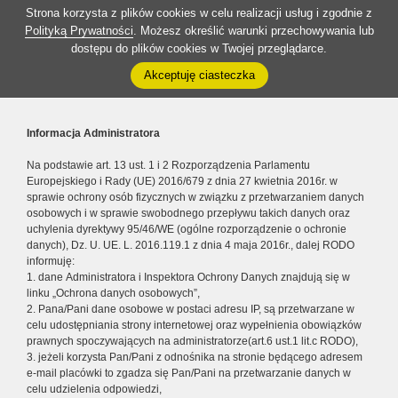
Strona korzysta z plików cookies w celu realizacji usług i zgodnie z
Polityką Prywatności
. Możesz określić warunki przechowywania lub
dostępu do plików cookies w Twojej przeglądarce.
Akceptuję ciasteczka
Informacja Administratora
Na podstawie art. 13 ust. 1 i 2 Rozporządzenia Parlamentu
Europejskiego i Rady (UE) 2016/679 z dnia 27 kwietnia 2016r. w
sprawie ochrony osób fizycznych w związku z przetwarzaniem danych
osobowych i w sprawie swobodnego przepływu takich danych oraz
uchylenia dyrektywy 95/46/WE (ogólne rozporządzenie o ochronie
danych), Dz. U. UE. L. 2016.119.1 z dnia 4 maja 2016r., dalej RODO
informuję:
1. dane Administratora i Inspektora Ochrony Danych znajdują się w
linku „Ochrona danych osobowych”,
2. Pana/Pani dane osobowe w postaci adresu IP, są przetwarzane w
celu udostępniania strony internetowej oraz wypełnienia obowiązków
prawnych spoczywających na administratorze(art.6 ust.1 lit.c RODO),
3. jeżeli korzysta Pan/Pani z odnośnika na stronie będącego adresem
e-mail placówki to zgadza się Pan/Pani na przetwarzanie danych w
celu udzielenia odpowiedzi,