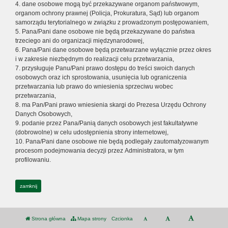
4. dane osobowe mogą być przekazywane organom państwowym,
organom ochrony prawnej (Policja, Prokuratura, Sąd) lub organom
samorządu terytorialnego w związku z prowadzonym postępowaniem,
5. Pana/Pani dane osobowe nie będą przekazywane do państwa
trzeciego ani do organizacji międzynarodowej,
6. Pana/Pani dane osobowe będą przetwarzane wyłącznie przez okres
i w zakresie niezbędnym do realizacji celu przetwarzania,
7. przysługuje Panu/Pani prawo dostępu do treści swoich danych
osobowych oraz ich sprostowania, usunięcia lub ograniczenia
przetwarzania lub prawo do wniesienia sprzeciwu wobec
przetwarzania,
8. ma Pan/Pani prawo wniesienia skargi do Prezesa Urzędu Ochrony
Danych Osobowych,
9. podanie przez Pana/Panią danych osobowych jest fakultatywne
(dobrowolne) w celu udostępnienia strony internetowej,
10. Pana/Pani dane osobowe nie będą podlegały zautomatyzowanym
procesom podejmowania decyzji przez Administratora, w tym
profilowaniu.
zamknij
Strona główna
Mapa strony
Czcionka