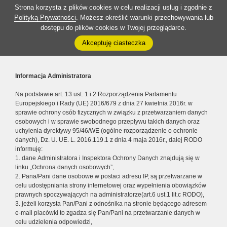
Strona korzysta z plików cookies w celu realizacji usług i zgodnie z
Polityką Prywatności
. Możesz określić warunki przechowywania lub
dostępu do plików cookies w Twojej przeglądarce.
Akceptuję ciasteczka
Informacja Administratora
Na podstawie art. 13 ust. 1 i 2 Rozporządzenia Parlamentu
Europejskiego i Rady (UE) 2016/679 z dnia 27 kwietnia 2016r. w
sprawie ochrony osób fizycznych w związku z przetwarzaniem danych
osobowych i w sprawie swobodnego przepływu takich danych oraz
uchylenia dyrektywy 95/46/WE (ogólne rozporządzenie o ochronie
danych), Dz. U. UE. L. 2016.119.1 z dnia 4 maja 2016r., dalej RODO
informuję:
1. dane Administratora i Inspektora Ochrony Danych znajdują się w
linku „Ochrona danych osobowych”,
2. Pana/Pani dane osobowe w postaci adresu IP, są przetwarzane w
celu udostępniania strony internetowej oraz wypełnienia obowiązków
prawnych spoczywających na administratorze(art.6 ust.1 lit.c RODO),
3. jeżeli korzysta Pan/Pani z odnośnika na stronie będącego adresem
e-mail placówki to zgadza się Pan/Pani na przetwarzanie danych w
celu udzielenia odpowiedzi,