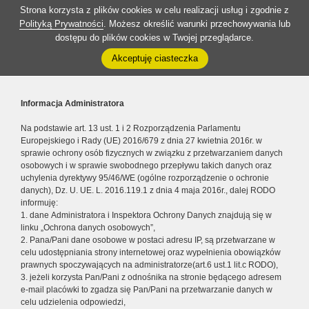
Strona korzysta z plików cookies w celu realizacji usług i zgodnie z
Polityką Prywatności
. Możesz określić warunki przechowywania lub
dostępu do plików cookies w Twojej przeglądarce.
Akceptuję ciasteczka
Informacja Administratora
Na podstawie art. 13 ust. 1 i 2 Rozporządzenia Parlamentu
Europejskiego i Rady (UE) 2016/679 z dnia 27 kwietnia 2016r. w
sprawie ochrony osób fizycznych w związku z przetwarzaniem danych
osobowych i w sprawie swobodnego przepływu takich danych oraz
uchylenia dyrektywy 95/46/WE (ogólne rozporządzenie o ochronie
danych), Dz. U. UE. L. 2016.119.1 z dnia 4 maja 2016r., dalej RODO
informuję:
1. dane Administratora i Inspektora Ochrony Danych znajdują się w
linku „Ochrona danych osobowych”,
2. Pana/Pani dane osobowe w postaci adresu IP, są przetwarzane w
celu udostępniania strony internetowej oraz wypełnienia obowiązków
prawnych spoczywających na administratorze(art.6 ust.1 lit.c RODO),
3. jeżeli korzysta Pan/Pani z odnośnika na stronie będącego adresem
e-mail placówki to zgadza się Pan/Pani na przetwarzanie danych w
celu udzielenia odpowiedzi,