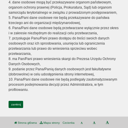
4. dane osobowe mogą być przekazywane organom państwowym,
organom ochrony prawnej (Policja, Prokuratura, Sąd) lub organom
samorządu terytorialnego w związku z prowadzonym postępowaniem,
5. Pana/Pani dane osobowe nie będą przekazywane do państwa
trzeciego ani do organizacji międzynarodowej,
6. Pana/Pani dane osobowe będą przetwarzane wyłącznie przez okres
i w zakresie niezbędnym do realizacji celu przetwarzania,
7. przysługuje Panu/Pani prawo dostępu do treści swoich danych
osobowych oraz ich sprostowania, usunięcia lub ograniczenia
przetwarzania lub prawo do wniesienia sprzeciwu wobec
przetwarzania,
8. ma Pan/Pani prawo wniesienia skargi do Prezesa Urzędu Ochrony
Danych Osobowych,
9. podanie przez Pana/Panią danych osobowych jest fakultatywne
(dobrowolne) w celu udostępnienia strony internetowej,
10. Pana/Pani dane osobowe nie będą podlegały zautomatyzowanym
procesom podejmowania decyzji przez Administratora, w tym
profilowaniu.
zamknij
Strona główna
Mapa strony
Czcionka