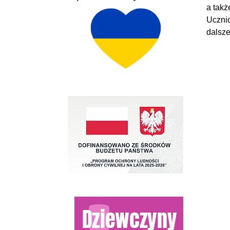
a takż
Ucznio
dalsze