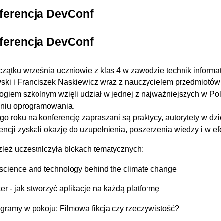
ferencja DevConf
ferencja DevConf
zątku września uczniowie z klas 4 w zawodzie technik informa
ski i Franciszek Naskiewicz wraz z nauczycielem przedmiotó
giem szkolnym wzięli udział w jednej z najważniejszych w Po
eniu oprogramowania.
o roku na konferencję zapraszani są praktycy, autorytety w dz
encji zyskali okazję do uzupełnienia, poszerzenia wiedzy i w e
ież uczestniczyła blokach tematycznych:
science and technology behind the climate change
tter - jak stworzyć aplikacje na każdą platformę
gramy w pokoju: Filmowa fikcja czy rzeczywistość?