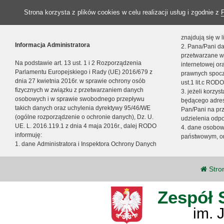
Strona korzysta z plików cookies w celu realizacji usług i zgodnie z
znajdują się w
Informacja Administratora
2. Pana/Pani da
przetwarzane w
Na podstawie art. 13 ust. 1 i 2 Rozporządzenia
internetowej o
Parlamentu Europejskiego i Rady (UE) 2016/679 z
prawnych spocz
dnia 27 kwietnia 2016r. w sprawie ochrony osób
ust.1 lit.c RODO
fizycznych w związku z przetwarzaniem danych
3. jeżeli korzy
osobowych i w sprawie swobodnego przepływu
będącego adres
takich danych oraz uchylenia dyrektywy 95/46/WE
Pan/Pani na pr
(ogólne rozporządzenie o ochronie danych), Dz. U.
udzielenia odp
UE. L. 2016.119.1 z dnia 4 maja 2016r., dalej RODO
4. dane osobo
informuję:
państwowym, or
1. dane Administratora i Inspektora Ochrony Danych
Stro
Zespół 
im. 