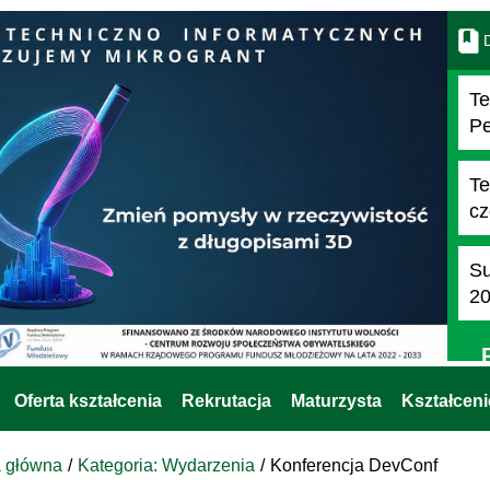
D
Te
Pe
Te
cz
Su
2
Oferta kształcenia
Rekrutacja
Maturzysta
Kształcen
a główna
Kategoria: Wydarzenia
Konferencja DevConf