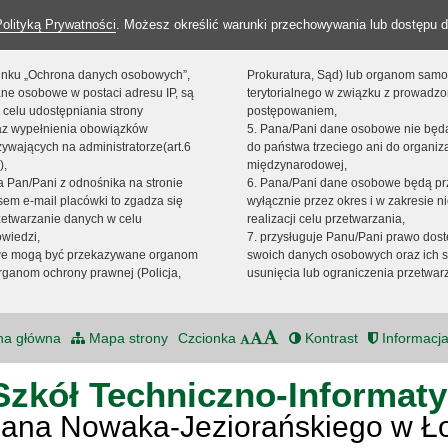
Polityką Prywatności
. Możesz określić warunki przechowywania lub dostępu d
 linku „Ochrona danych osobowych”,
Prokuratura, Sąd) lub organom sam
ne osobowe w postaci adresu IP, są
terytorialnego w związku z prowadz
 celu udostępniania strony
postępowaniem,
raz wypełnienia obowiązków
5. Pana/Pani dane osobowe nie bę
ywających na administratorze(art.6
do państwa trzeciego ani do organiza
),
międzynarodowej,
sta Pan/Pani z odnośnika na stronie
6. Pana/Pani dane osobowe będą pr
em e-mail placówki to zgadza się
wyłącznie przez okres i w zakresie 
zetwarzanie danych w celu
realizacji celu przetwarzania,
owiedzi,
7. przysługuje Panu/Pani prawo dost
we mogą być przekazywane organom
swoich danych osobowych oraz ich s
ganom ochrony prawnej (Policja,
usunięcia lub ograniczenia przetwar
na główna
Mapa strony
Czcionka
Kontrast
Informacja
Szkół Techniczno-Informat
Jana Nowaka-Jeziorańskiego w Ł