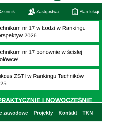
ziennik
Zastępstwa
Plan lekcji
chnikum nr 17 w Łodzi w Rankingu
rspektyw 2026
chnikum nr 17 ponownie w ścisłej
ołówce!
kces ZSTI w Rankingu Techników
025
PRAKTYCZNIE I NOWOCZEŚNIE
ie zawodowe
Projekty
Kontakt
TKN