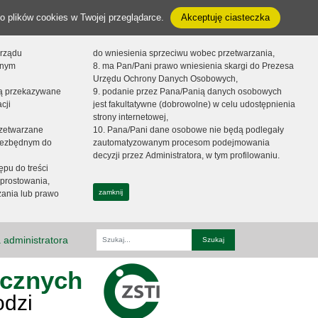
o plików cookies w Twojej przeglądarce.
Akceptuję ciasteczka
orządu
do wniesienia sprzeciwu wobec przetwarzania,
onym
8. ma Pan/Pani prawo wniesienia skargi do Prezesa
Urzędu Ochrony Danych Osobowych,
dą przekazywane
9. podanie przez Pana/Panią danych osobowych
cji
jest fakultatywne (dobrowolne) w celu udostępnienia
strony internetowej,
zetwarzane
10. Pana/Pani dane osobowe nie będą podlegały
niezbędnym do
zautomatyzowanym procesom podejmowania
decyzji przez Administratora, w tym profilowaniu.
ępu do treści
prostowania,
zamknij
zania lub prawo
 administratora
Fraza
ycznych
odzi