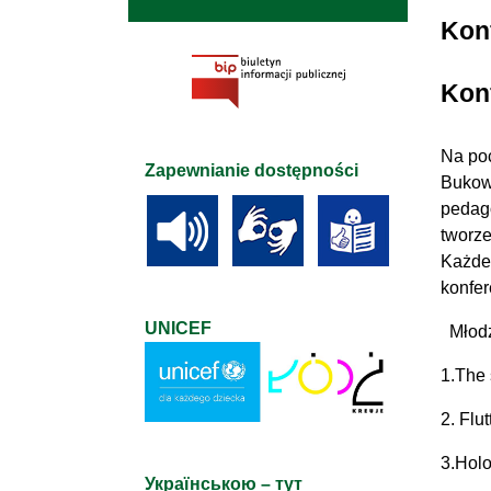
Kon
Kon
Na poc
Zapewnianie dostępności
Bukow
pedago
tworz
Każdeg
konfer
UNICEF
Młodz
1.The 
2. Flu
3.Holo
Українською – тут