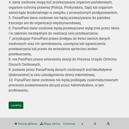
4. dane osobowe mogą być przekazywane organom państwowym,
organom ochrony prawnej (Policja, Prokuratura, Sąd) lub organom
samorządu terytorialnego w związku z prowadzonym postępowaniem,
5. Pana/Pani dane osobowe nie będą przekazywane do państwa
trzeciego ani do organizacji międzynarodowej,
6. Pana/Pani dane osobowe będą przetwarzane wyłącznie przez okres
i w zakresie niezbędnym do realizacji celu przetwarzania,
7. przysługuje Panu/Pani prawo dostępu do treści swoich danych
osobowych oraz ich sprostowania, usunięcia lub ograniczenia
przetwarzania lub prawo do wniesienia sprzeciwu wobec
przetwarzania,
8. ma Pan/Pani prawo wniesienia skargi do Prezesa Urzędu Ochrony
Danych Osobowych,
9. podanie przez Pana/Panią danych osobowych jest fakultatywne
(dobrowolne) w celu udostępnienia strony internetowej,
10. Pana/Pani dane osobowe nie będą podlegały zautomatyzowanym
procesom podejmowania decyzji przez Administratora, w tym
profilowaniu.
zamknij
Strona główna
Mapa strony
Czcionka