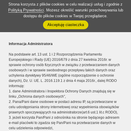
Strona korzysta z plików cookies w celu realizacji usług i zgodnie z
Polityką Prywatności
. Możesz określić warunki przechowywania lub
dostępu do plików cookies w Twojej przeglądarce.
Akceptuję ciasteczka
Informacja Administratora
Na podstawie art. 13 ust. 1 i 2 Rozporządzenia Parlamentu
Europejskiego i Rady (UE) 2016/679 z dnia 27 kwietnia 2016r. w
sprawie ochrony osób fizycznych w związku z przetwarzaniem danych
osobowych i w sprawie swobodnego przepływu takich danych oraz
uchylenia dyrektywy 95/46/WE (ogólne rozporządzenie o ochronie
danych), Dz. U. UE. L. 2016.119.1 z dnia 4 maja 2016r., dalej RODO
informuję:
1. dane Administratora i Inspektora Ochrony Danych znajdują się w
linku „Ochrona danych osobowych”,
2. Pana/Pani dane osobowe w postaci adresu IP, są przetwarzane w
celu udostępniania strony internetowej oraz wypełnienia obowiązków
prawnych spoczywających na administratorze(art.6 ust.1 lit.c RODO),
3. jeżeli korzysta Pan/Pani z odnośnika na stronie będącego adresem
e-mail placówki to zgadza się Pan/Pani na przetwarzanie danych w
celu udzielenia odpowiedzi,