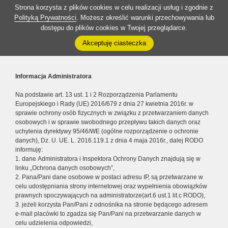
Strona korzysta z plików cookies w celu realizacji usług i zgodnie z
Polityką Prywatności
. Możesz określić warunki przechowywania lub
dostępu do plików cookies w Twojej przeglądarce.
Akceptuję ciasteczka
Informacja Administratora
Na podstawie art. 13 ust. 1 i 2 Rozporządzenia Parlamentu
Europejskiego i Rady (UE) 2016/679 z dnia 27 kwietnia 2016r. w
sprawie ochrony osób fizycznych w związku z przetwarzaniem danych
osobowych i w sprawie swobodnego przepływu takich danych oraz
uchylenia dyrektywy 95/46/WE (ogólne rozporządzenie o ochronie
danych), Dz. U. UE. L. 2016.119.1 z dnia 4 maja 2016r., dalej RODO
informuję:
1. dane Administratora i Inspektora Ochrony Danych znajdują się w
linku „Ochrona danych osobowych”,
2. Pana/Pani dane osobowe w postaci adresu IP, są przetwarzane w
celu udostępniania strony internetowej oraz wypełnienia obowiązków
prawnych spoczywających na administratorze(art.6 ust.1 lit.c RODO),
3. jeżeli korzysta Pan/Pani z odnośnika na stronie będącego adresem
e-mail placówki to zgadza się Pan/Pani na przetwarzanie danych w
celu udzielenia odpowiedzi,