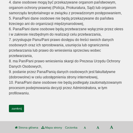
4. dane osobowe mogą być przekazywane organom państwowym,
organom ochrony prawnej (Policja, Prokuratura, Sąd) lub organom
samorządu terytorialnego w związku z prowadzonym postępowaniem,
5. Pana/Pani dane osobowe nie będą przekazywane do państwa
trzeciego ani do organizacji międzynarodowej,
6. Pana/Pani dane osobowe będą przetwarzane wyłącznie przez okres
i w zakresie niezbędnym do realizacji celu przetwarzania,
7. przysługuje Panu/Pani prawo dostępu do treści swoich danych
osobowych oraz ich sprostowania, usunięcia lub ograniczenia
przetwarzania lub prawo do wniesienia sprzeciwu wobec
przetwarzania,
8. ma Pan/Pani prawo wniesienia skargi do Prezesa Urzędu Ochrony
Danych Osobowych,
9. podanie przez Pana/Panią danych osobowych jest fakultatywne
(dobrowolne) w celu udostępnienia strony internetowej,
10. Pana/Pani dane osobowe nie będą podlegały zautomatyzowanym
procesom podejmowania decyzji przez Administratora, w tym
profilowaniu.
zamknij
Strona główna
Mapa strony
Czcionka