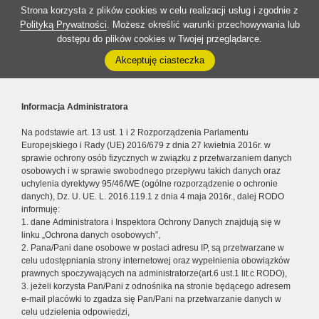
Strona korzysta z plików cookies w celu realizacji usług i zgodnie z
Polityką Prywatności
. Możesz określić warunki przechowywania lub
dostępu do plików cookies w Twojej przeglądarce.
Akceptuję ciasteczka
Informacja Administratora
Na podstawie art. 13 ust. 1 i 2 Rozporządzenia Parlamentu
Europejskiego i Rady (UE) 2016/679 z dnia 27 kwietnia 2016r. w
sprawie ochrony osób fizycznych w związku z przetwarzaniem danych
osobowych i w sprawie swobodnego przepływu takich danych oraz
uchylenia dyrektywy 95/46/WE (ogólne rozporządzenie o ochronie
danych), Dz. U. UE. L. 2016.119.1 z dnia 4 maja 2016r., dalej RODO
informuję:
1. dane Administratora i Inspektora Ochrony Danych znajdują się w
linku „Ochrona danych osobowych”,
2. Pana/Pani dane osobowe w postaci adresu IP, są przetwarzane w
celu udostępniania strony internetowej oraz wypełnienia obowiązków
prawnych spoczywających na administratorze(art.6 ust.1 lit.c RODO),
3. jeżeli korzysta Pan/Pani z odnośnika na stronie będącego adresem
e-mail placówki to zgadza się Pan/Pani na przetwarzanie danych w
celu udzielenia odpowiedzi,