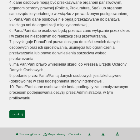
4. dane osobowe mogą być przekazywane organom państwowym,
organom ochrony prawnej (Policja, Prokuratura, Sąd) lub organom
samorządu terytorialnego w związku z prowadzonym postępowaniem,
5. Pana/Pani dane osobowe nie będą przekazywane do państwa
trzeciego ani do organizacji międzynarodowej,
6. Pana/Pani dane osobowe będą przetwarzane wyłącznie przez okres
i w zakresie niezbędnym do realizacji celu przetwarzania,
7. przysługuje Panu/Pani prawo dostępu do treści swoich danych
osobowych oraz ich sprostowania, usunięcia lub ograniczenia
przetwarzania lub prawo do wniesienia sprzeciwu wobec
przetwarzania,
8. ma Pan/Pani prawo wniesienia skargi do Prezesa Urzędu Ochrony
Danych Osobowych,
9. podanie przez Pana/Panią danych osobowych jest fakultatywne
(dobrowolne) w celu udostępnienia strony internetowej,
10. Pana/Pani dane osobowe nie będą podlegały zautomatyzowanym
procesom podejmowania decyzji przez Administratora, w tym
profilowaniu.
zamknij
Strona główna
Mapa strony
Czcionka