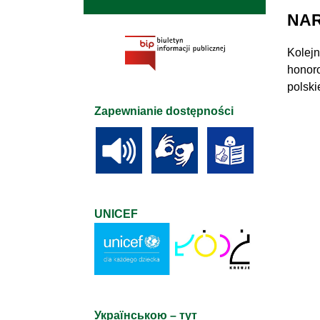
NAR
Kolejn
honoro
polsk
Zapewnianie dostępności
UNICEF
Українською – тут