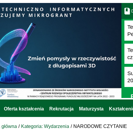
D
Te
Pe
Te
cz
Su
2
Oferta kształcenia
Rekrutacja
Maturzysta
Kształcen
a główna
Kategoria: Wydarzenia
NARODOWE CZYTANIE