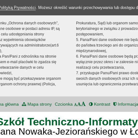
Polityką Prywatności
. Możesz określić warunki przechowywania lub dostępu d
 linku „Ochrona danych osobowych”,
Prokuratura, Sąd) lub organom sam
ne osobowe w postaci adresu IP, są
terytorialnego w związku z prowadz
 celu udostępniania strony
postępowaniem,
raz wypełnienia obowiązków
5. Pana/Pani dane osobowe nie bę
ywających na administratorze(art.6
do państwa trzeciego ani do organiza
),
międzynarodowej,
sta Pan/Pani z odnośnika na stronie
6. Pana/Pani dane osobowe będą pr
em e-mail placówki to zgadza się
wyłącznie przez okres i w zakresie 
zetwarzanie danych w celu
realizacji celu przetwarzania,
owiedzi,
7. przysługuje Panu/Pani prawo dost
we mogą być przekazywane organom
swoich danych osobowych oraz ich s
ganom ochrony prawnej (Policja,
usunięcia lub ograniczenia przetwar
na główna
Mapa strony
Czcionka
Kontrast
Informacja
Szkół Techniczno-Informat
Jana Nowaka-Jeziorańskiego w Ł