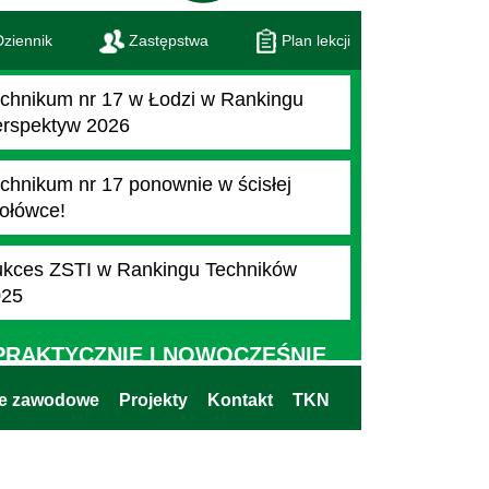
ziennik
Zastępstwa
Plan lekcji
chnikum nr 17 w Łodzi w Rankingu
rspektyw 2026
chnikum nr 17 ponownie w ścisłej
ołówce!
kces ZSTI w Rankingu Techników
025
PRAKTYCZNIE I NOWOCZEŚNIE
ie zawodowe
Projekty
Kontakt
TKN