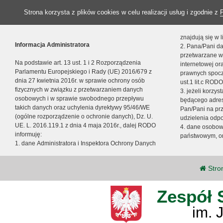
Strona korzysta z plików cookies w celu realizacji usług i zgodnie z
znajdują się w
Informacja Administratora
2. Pana/Pani da
przetwarzane w
Na podstawie art. 13 ust. 1 i 2 Rozporządzenia
internetowej o
Parlamentu Europejskiego i Rady (UE) 2016/679 z
prawnych spocz
dnia 27 kwietnia 2016r. w sprawie ochrony osób
ust.1 lit.c RODO
fizycznych w związku z przetwarzaniem danych
3. jeżeli korzy
osobowych i w sprawie swobodnego przepływu
będącego adres
takich danych oraz uchylenia dyrektywy 95/46/WE
Pan/Pani na pr
(ogólne rozporządzenie o ochronie danych), Dz. U.
udzielenia odp
UE. L. 2016.119.1 z dnia 4 maja 2016r., dalej RODO
4. dane osobo
informuję:
państwowym, or
1. dane Administratora i Inspektora Ochrony Danych
Stro
Zespół 
im. 