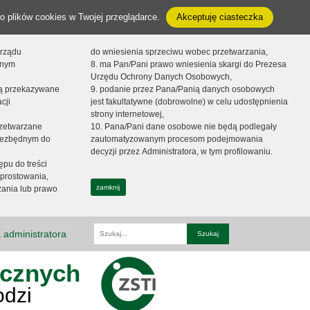
o plików cookies w Twojej przeglądarce.
Akceptuję ciasteczka
orządu
do wniesienia sprzeciwu wobec przetwarzania,
onym
8. ma Pan/Pani prawo wniesienia skargi do Prezesa
Urzędu Ochrony Danych Osobowych,
dą przekazywane
9. podanie przez Pana/Panią danych osobowych
cji
jest fakultatywne (dobrowolne) w celu udostępnienia
strony internetowej,
zetwarzane
10. Pana/Pani dane osobowe nie będą podlegały
niezbędnym do
zautomatyzowanym procesom podejmowania
decyzji przez Administratora, w tym profilowaniu.
ępu do treści
prostowania,
zamknij
zania lub prawo
 administratora
Fraza
ycznych
odzi