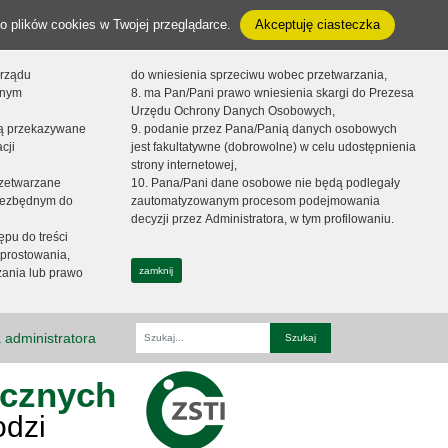
o plików cookies w Twojej przeglądarce.
Akceptuję ciasteczka
orządu
do wniesienia sprzeciwu wobec przetwarzania,
onym
8. ma Pan/Pani prawo wniesienia skargi do Prezesa
Urzędu Ochrony Danych Osobowych,
dą przekazywane
9. podanie przez Pana/Panią danych osobowych
cji
jest fakultatywne (dobrowolne) w celu udostępnienia
strony internetowej,
zetwarzane
10. Pana/Pani dane osobowe nie będą podlegały
niezbędnym do
zautomatyzowanym procesom podejmowania
decyzji przez Administratora, w tym profilowaniu.
ępu do treści
prostowania,
zamknij
zania lub prawo
 administratora
Fraza
ycznych
odzi