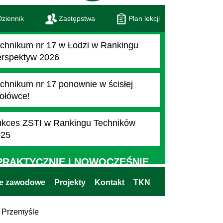
ziennik
Zastępstwa
Plan lekcji
chnikum nr 17 w Łodzi w Rankingu
rspektyw 2026
chnikum nr 17 ponownie w ścisłej
ołówce!
kces ZSTI w Rankingu Techników
025
PRAKTYCZNIE I NOWOCZEŚNIE
ie zawodowe
Projekty
Kontakt
TKN
 Przemyśle