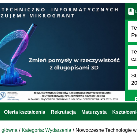
D
Te
Pe
Te
cz
Su
2
Oferta kształcenia
Rekrutacja
Maturzysta
Kształcen
a główna
Kategoria: Wydarzenia
Nowoczesne Technologie w