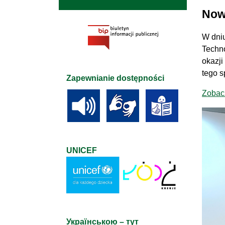
Now
W dni
Techno
okazji
tego s
Zapewnianie dostępności
Zobac
UNICEF
Українською – тут