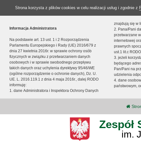
Strona korzysta z plików cookies w celu realizacji usług i zgodnie z
znajdują się w
Informacja Administratora
2. Pana/Pani da
przetwarzane w
Na podstawie art. 13 ust. 1 i 2 Rozporządzenia
internetowej o
Parlamentu Europejskiego i Rady (UE) 2016/679 z
prawnych spocz
dnia 27 kwietnia 2016r. w sprawie ochrony osób
ust.1 lit.c RODO
fizycznych w związku z przetwarzaniem danych
3. jeżeli korzy
osobowych i w sprawie swobodnego przepływu
będącego adres
takich danych oraz uchylenia dyrektywy 95/46/WE
Pan/Pani na pr
(ogólne rozporządzenie o ochronie danych), Dz. U.
udzielenia odp
UE. L. 2016.119.1 z dnia 4 maja 2016r., dalej RODO
4. dane osobo
informuję:
państwowym, or
1. dane Administratora i Inspektora Ochrony Danych
Stro
Zespół 
im. 