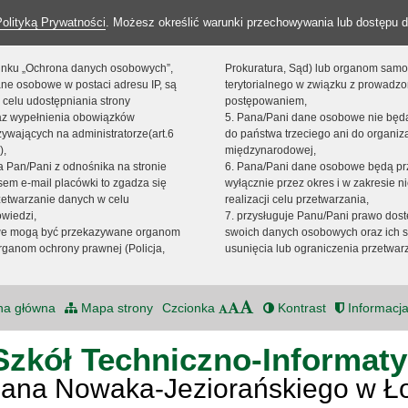
Polityką Prywatności
. Możesz określić warunki przechowywania lub dostępu d
 linku „Ochrona danych osobowych”,
Prokuratura, Sąd) lub organom sam
ne osobowe w postaci adresu IP, są
terytorialnego w związku z prowadz
 celu udostępniania strony
postępowaniem,
raz wypełnienia obowiązków
5. Pana/Pani dane osobowe nie bę
ywających na administratorze(art.6
do państwa trzeciego ani do organiza
),
międzynarodowej,
sta Pan/Pani z odnośnika na stronie
6. Pana/Pani dane osobowe będą pr
em e-mail placówki to zgadza się
wyłącznie przez okres i w zakresie 
zetwarzanie danych w celu
realizacji celu przetwarzania,
owiedzi,
7. przysługuje Panu/Pani prawo dost
we mogą być przekazywane organom
swoich danych osobowych oraz ich s
ganom ochrony prawnej (Policja,
usunięcia lub ograniczenia przetwar
na główna
Mapa strony
Czcionka
Kontrast
Informacja
Szkół Techniczno-Informat
Jana Nowaka-Jeziorańskiego w Ł