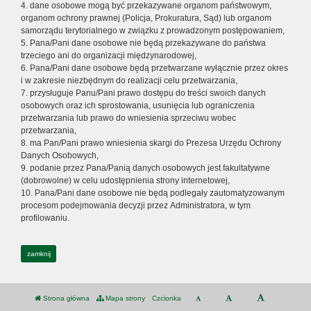
4. dane osobowe mogą być przekazywane organom państwowym,
organom ochrony prawnej (Policja, Prokuratura, Sąd) lub organom
samorządu terytorialnego w związku z prowadzonym postępowaniem,
5. Pana/Pani dane osobowe nie będą przekazywane do państwa
trzeciego ani do organizacji międzynarodowej,
6. Pana/Pani dane osobowe będą przetwarzane wyłącznie przez okres
i w zakresie niezbędnym do realizacji celu przetwarzania,
7. przysługuje Panu/Pani prawo dostępu do treści swoich danych
osobowych oraz ich sprostowania, usunięcia lub ograniczenia
przetwarzania lub prawo do wniesienia sprzeciwu wobec
przetwarzania,
8. ma Pan/Pani prawo wniesienia skargi do Prezesa Urzędu Ochrony
Danych Osobowych,
9. podanie przez Pana/Panią danych osobowych jest fakultatywne
(dobrowolne) w celu udostępnienia strony internetowej,
10. Pana/Pani dane osobowe nie będą podlegały zautomatyzowanym
procesom podejmowania decyzji przez Administratora, w tym
profilowaniu.
zamknij
Strona główna
Mapa strony
Czcionka