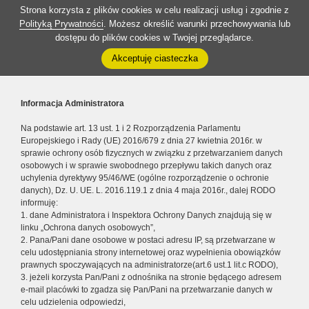
Strona korzysta z plików cookies w celu realizacji usług i zgodnie z
Polityką Prywatności
. Możesz określić warunki przechowywania lub
dostępu do plików cookies w Twojej przeglądarce.
Akceptuję ciasteczka
Informacja Administratora
Na podstawie art. 13 ust. 1 i 2 Rozporządzenia Parlamentu
Europejskiego i Rady (UE) 2016/679 z dnia 27 kwietnia 2016r. w
sprawie ochrony osób fizycznych w związku z przetwarzaniem danych
osobowych i w sprawie swobodnego przepływu takich danych oraz
uchylenia dyrektywy 95/46/WE (ogólne rozporządzenie o ochronie
danych), Dz. U. UE. L. 2016.119.1 z dnia 4 maja 2016r., dalej RODO
informuję:
1. dane Administratora i Inspektora Ochrony Danych znajdują się w
linku „Ochrona danych osobowych”,
2. Pana/Pani dane osobowe w postaci adresu IP, są przetwarzane w
celu udostępniania strony internetowej oraz wypełnienia obowiązków
prawnych spoczywających na administratorze(art.6 ust.1 lit.c RODO),
3. jeżeli korzysta Pan/Pani z odnośnika na stronie będącego adresem
e-mail placówki to zgadza się Pan/Pani na przetwarzanie danych w
celu udzielenia odpowiedzi,