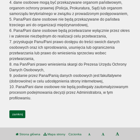
4. dane osobowe mogą być przekazywane organom państwowym,
organom ochrony prawnej (Policja, Prokuratura, Sąd) lub organom
samorządu terytorialnego w związku z prowadzonym postępowaniem,
5. Pana/Pani dane osobowe nie będą przekazywane do państwa
trzeciego ani do organizacji międzynarodowej,
6. Pana/Pani dane osobowe będą przetwarzane wyłącznie przez okres
i w zakresie niezbędnym do realizacji celu przetwarzania,
7. przysługuje Panu/Pani prawo dostępu do treści swoich danych
osobowych oraz ich sprostowania, usunięcia lub ograniczenia
przetwarzania lub prawo do wniesienia sprzeciwu wobec
przetwarzania,
8. ma Pan/Pani prawo wniesienia skargi do Prezesa Urzędu Ochrony
Danych Osobowych,
9. podanie przez Pana/Panią danych osobowych jest fakultatywne
(dobrowolne) w celu udostępnienia strony internetowej,
10. Pana/Pani dane osobowe nie będą podlegały zautomatyzowanym
procesom podejmowania decyzji przez Administratora, w tym
profilowaniu.
zamknij
Strona główna
Mapa strony
Czcionka