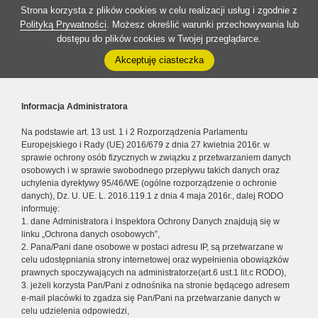
Strona korzysta z plików cookies w celu realizacji usług i zgodnie z
Polityką Prywatności
. Możesz określić warunki przechowywania lub
dostępu do plików cookies w Twojej przeglądarce.
Akceptuję ciasteczka
Informacja Administratora
Na podstawie art. 13 ust. 1 i 2 Rozporządzenia Parlamentu
Europejskiego i Rady (UE) 2016/679 z dnia 27 kwietnia 2016r. w
sprawie ochrony osób fizycznych w związku z przetwarzaniem danych
osobowych i w sprawie swobodnego przepływu takich danych oraz
uchylenia dyrektywy 95/46/WE (ogólne rozporządzenie o ochronie
danych), Dz. U. UE. L. 2016.119.1 z dnia 4 maja 2016r., dalej RODO
informuję:
1. dane Administratora i Inspektora Ochrony Danych znajdują się w
linku „Ochrona danych osobowych”,
2. Pana/Pani dane osobowe w postaci adresu IP, są przetwarzane w
celu udostępniania strony internetowej oraz wypełnienia obowiązków
prawnych spoczywających na administratorze(art.6 ust.1 lit.c RODO),
3. jeżeli korzysta Pan/Pani z odnośnika na stronie będącego adresem
e-mail placówki to zgadza się Pan/Pani na przetwarzanie danych w
celu udzielenia odpowiedzi,