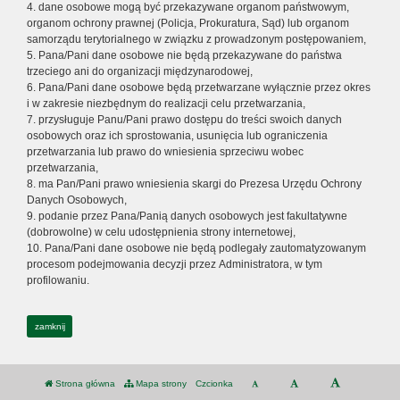
4. dane osobowe mogą być przekazywane organom państwowym,
organom ochrony prawnej (Policja, Prokuratura, Sąd) lub organom
samorządu terytorialnego w związku z prowadzonym postępowaniem,
5. Pana/Pani dane osobowe nie będą przekazywane do państwa
trzeciego ani do organizacji międzynarodowej,
6. Pana/Pani dane osobowe będą przetwarzane wyłącznie przez okres
i w zakresie niezbędnym do realizacji celu przetwarzania,
7. przysługuje Panu/Pani prawo dostępu do treści swoich danych
osobowych oraz ich sprostowania, usunięcia lub ograniczenia
przetwarzania lub prawo do wniesienia sprzeciwu wobec
przetwarzania,
8. ma Pan/Pani prawo wniesienia skargi do Prezesa Urzędu Ochrony
Danych Osobowych,
9. podanie przez Pana/Panią danych osobowych jest fakultatywne
(dobrowolne) w celu udostępnienia strony internetowej,
10. Pana/Pani dane osobowe nie będą podlegały zautomatyzowanym
procesom podejmowania decyzji przez Administratora, w tym
profilowaniu.
zamknij
Strona główna
Mapa strony
Czcionka