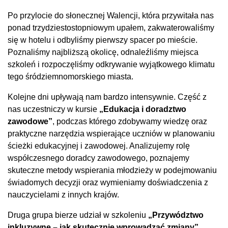
Po przylocie do słonecznej Walencji, która przywitała nas
ponad trzydziestostopniowym upałem, zakwaterowaliśmy
się w hotelu i odbyliśmy pierwszy spacer po mieście.
Poznaliśmy najbliższą okolicę, odnaleźliśmy miejsca
szkoleń i rozpoczęliśmy odkrywanie wyjątkowego klimatu
tego śródziemnomorskiego miasta.
Kolejne dni upływają nam bardzo intensywnie. Część z
nas uczestniczy w kursie
„Edukacja i doradztwo
zawodowe”
, podczas którego zdobywamy wiedzę oraz
praktyczne narzędzia wspierające uczniów w planowaniu
ścieżki edukacyjnej i zawodowej. Analizujemy rolę
współczesnego doradcy zawodowego, poznajemy
skuteczne metody wspierania młodzieży w podejmowaniu
świadomych decyzji oraz wymieniamy doświadczenia z
nauczycielami z innych krajów.
Druga grupa bierze udział w szkoleniu
„Przywództwo
inkluzywne – jak skutecznie wprowadzać zmiany”
.