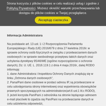
Strona korzysta z plików cookies w celu realizacji usług i zgodnie z
Polityką Prywatności
. Możesz określić warunki przechowywania lub
dostępu do plików cookies w Twojej przeglądarce.
Akceptuję ciasteczka
Informacja Administratora
Na podstawie art. 13 ust. 1 i 2 Rozporządzenia Parlamentu
Europejskiego i Rady (UE) 2016/679 z dnia 27 kwietnia 2016r. w
sprawie ochrony osób fizycznych w związku z przetwarzaniem danych
osobowych i w sprawie swobodnego przepływu takich danych oraz
uchylenia dyrektywy 95/46/WE (ogólne rozporządzenie o ochronie
danych), Dz. U. UE. L. 2016.119.1 z dnia 4 maja 2016r., dalej RODO
informuję:
1. dane Administratora i Inspektora Ochrony Danych znajdują się w
linku „Ochrona danych osobowych”,
2. Pana/Pani dane osobowe w postaci adresu IP, są przetwarzane w
celu udostępniania strony internetowej oraz wypełnienia obowiązków
prawnych spoczywających na administratorze(art.6 ust.1 lit.c RODO),
3. jeżeli korzysta Pan/Pani z odnośnika na stronie będącego adresem
e-mail placówki to zgadza się Pan/Pani na przetwarzanie danych w
celu udzielenia odpowiedzi,