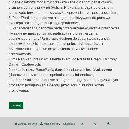
4. dane osobowe mogą być przekazywane organom państwowym,
organom ochrony prawnej (Policja, Prokuratura, Sąd) lub organom
samorządu terytorialnego w związku z prowadzonym postępowaniem,
5. Pana/Pani dane osobowe nie będą przekazywane do państwa
trzeciego ani do organizacji międzynarodowej,
6. Pana/Pani dane osobowe będą przetwarzane wyłącznie przez okres
i w zakresie niezbędnym do realizacji celu przetwarzania,
7. przysługuje Panu/Pani prawo dostępu do treści swoich danych
osobowych oraz ich sprostowania, usunięcia lub ograniczenia
przetwarzania lub prawo do wniesienia sprzeciwu wobec
przetwarzania,
8. ma Pan/Pani prawo wniesienia skargi do Prezesa Urzędu Ochrony
Danych Osobowych,
9. podanie przez Pana/Panią danych osobowych jest fakultatywne
(dobrowolne) w celu udostępnienia strony internetowej,
10. Pana/Pani dane osobowe nie będą podlegały zautomatyzowanym
procesom podejmowania decyzji przez Administratora, w tym
profilowaniu.
zamknij
Strona główna
Mapa strony
Czcionka