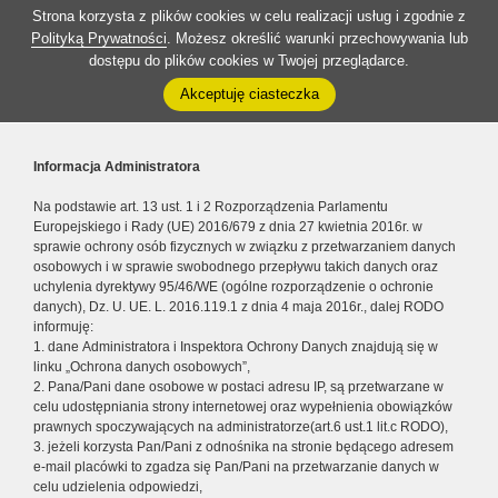
Strona korzysta z plików cookies w celu realizacji usług i zgodnie z
Polityką Prywatności
. Możesz określić warunki przechowywania lub
dostępu do plików cookies w Twojej przeglądarce.
Akceptuję ciasteczka
Informacja Administratora
Na podstawie art. 13 ust. 1 i 2 Rozporządzenia Parlamentu
Europejskiego i Rady (UE) 2016/679 z dnia 27 kwietnia 2016r. w
sprawie ochrony osób fizycznych w związku z przetwarzaniem danych
osobowych i w sprawie swobodnego przepływu takich danych oraz
uchylenia dyrektywy 95/46/WE (ogólne rozporządzenie o ochronie
danych), Dz. U. UE. L. 2016.119.1 z dnia 4 maja 2016r., dalej RODO
informuję:
1. dane Administratora i Inspektora Ochrony Danych znajdują się w
linku „Ochrona danych osobowych”,
2. Pana/Pani dane osobowe w postaci adresu IP, są przetwarzane w
celu udostępniania strony internetowej oraz wypełnienia obowiązków
prawnych spoczywających na administratorze(art.6 ust.1 lit.c RODO),
3. jeżeli korzysta Pan/Pani z odnośnika na stronie będącego adresem
e-mail placówki to zgadza się Pan/Pani na przetwarzanie danych w
celu udzielenia odpowiedzi,