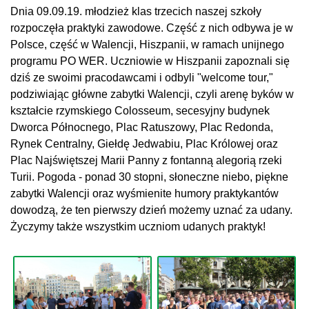
Dnia 09.09.19. młodzież klas trzecich naszej szkoły
rozpoczęła praktyki zawodowe. Część z nich odbywa je w
Polsce, część w Walencji, Hiszpanii, w ramach unijnego
programu PO WER. Uczniowie w Hiszpanii zapoznali się
dziś ze swoimi pracodawcami i odbyli "welcome tour,"
podziwiając główne zabytki Walencji, czyli arenę byków w
kształcie rzymskiego Colosseum, secesyjny budynek
Dworca Północnego, Plac Ratuszowy, Plac Redonda,
Rynek Centralny, Giełdę Jedwabiu, Plac Królowej oraz
Plac Najświętszej Marii Panny z fontanną alegorią rzeki
Turii. Pogoda - ponad 30 stopni, słoneczne niebo, piękne
zabytki Walencji oraz wyśmienite humory praktykantów
dowodzą, że ten pierwszy dzień możemy uznać za udany.
Życzymy także wszystkim uczniom udanych praktyk!