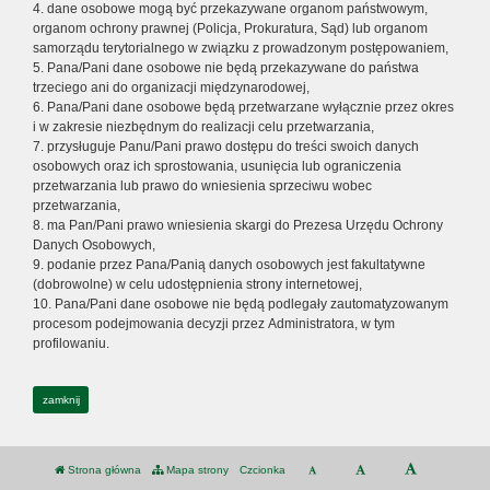
4. dane osobowe mogą być przekazywane organom państwowym,
organom ochrony prawnej (Policja, Prokuratura, Sąd) lub organom
samorządu terytorialnego w związku z prowadzonym postępowaniem,
5. Pana/Pani dane osobowe nie będą przekazywane do państwa
trzeciego ani do organizacji międzynarodowej,
6. Pana/Pani dane osobowe będą przetwarzane wyłącznie przez okres
i w zakresie niezbędnym do realizacji celu przetwarzania,
7. przysługuje Panu/Pani prawo dostępu do treści swoich danych
osobowych oraz ich sprostowania, usunięcia lub ograniczenia
przetwarzania lub prawo do wniesienia sprzeciwu wobec
przetwarzania,
8. ma Pan/Pani prawo wniesienia skargi do Prezesa Urzędu Ochrony
Danych Osobowych,
9. podanie przez Pana/Panią danych osobowych jest fakultatywne
(dobrowolne) w celu udostępnienia strony internetowej,
10. Pana/Pani dane osobowe nie będą podlegały zautomatyzowanym
procesom podejmowania decyzji przez Administratora, w tym
profilowaniu.
zamknij
Strona główna
Mapa strony
Czcionka