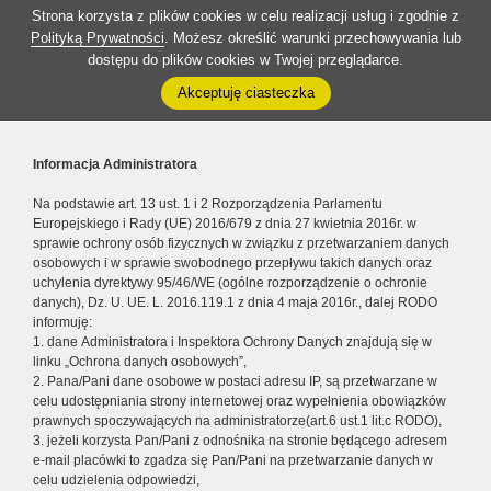
Strona korzysta z plików cookies w celu realizacji usług i zgodnie z
Polityką Prywatności
. Możesz określić warunki przechowywania lub
dostępu do plików cookies w Twojej przeglądarce.
Akceptuję ciasteczka
Informacja Administratora
Na podstawie art. 13 ust. 1 i 2 Rozporządzenia Parlamentu
Europejskiego i Rady (UE) 2016/679 z dnia 27 kwietnia 2016r. w
sprawie ochrony osób fizycznych w związku z przetwarzaniem danych
osobowych i w sprawie swobodnego przepływu takich danych oraz
uchylenia dyrektywy 95/46/WE (ogólne rozporządzenie o ochronie
danych), Dz. U. UE. L. 2016.119.1 z dnia 4 maja 2016r., dalej RODO
informuję:
1. dane Administratora i Inspektora Ochrony Danych znajdują się w
linku „Ochrona danych osobowych”,
2. Pana/Pani dane osobowe w postaci adresu IP, są przetwarzane w
celu udostępniania strony internetowej oraz wypełnienia obowiązków
prawnych spoczywających na administratorze(art.6 ust.1 lit.c RODO),
3. jeżeli korzysta Pan/Pani z odnośnika na stronie będącego adresem
e-mail placówki to zgadza się Pan/Pani na przetwarzanie danych w
celu udzielenia odpowiedzi,