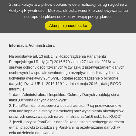
Strona korzysta z plików cookies w celu realizacji usług i zgodnie z
Polityką Prywatności
. Możesz określić warunki przechowywania lub
dostępu do plików cookies w Twojej przeglądarce.
Akceptuję ciasteczka
Informacja Administratora
Na podstawie art. 13 ust. 1 i 2 Rozporządzenia Parlamentu
Europejskiego i Rady (UE) 2016/679 z dnia 27 kwietnia 2016r. w
sprawie ochrony osób fizycznych w związku z przetwarzaniem danych
osobowych i w sprawie swobodnego przepływu takich danych oraz
uchylenia dyrektywy 95/46/WE (ogólne rozporządzenie o ochronie
danych), Dz. U. UE. L. 2016.119.1 z dnia 4 maja 2016r., dalej RODO
informuję:
1. dane Administratora i Inspektora Ochrony Danych znajdują się w
linku „Ochrona danych osobowych”,
2. Pana/Pani dane osobowe w postaci adresu IP, są przetwarzane w
celu udostępniania strony internetowej oraz wypełnienia obowiązków
prawnych spoczywających na administratorze(art.6 ust.1 lit.c RODO),
3. jeżeli korzysta Pan/Pani z odnośnika na stronie będącego adresem
e-mail placówki to zgadza się Pan/Pani na przetwarzanie danych w
celu udzielenia odpowiedzi,