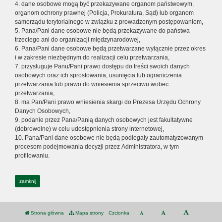
4. dane osobowe mogą być przekazywane organom państwowym,
organom ochrony prawnej (Policja, Prokuratura, Sąd) lub organom
samorządu terytorialnego w związku z prowadzonym postępowaniem,
5. Pana/Pani dane osobowe nie będą przekazywane do państwa
trzeciego ani do organizacji międzynarodowej,
6. Pana/Pani dane osobowe będą przetwarzane wyłącznie przez okres
i w zakresie niezbędnym do realizacji celu przetwarzania,
7. przysługuje Panu/Pani prawo dostępu do treści swoich danych
osobowych oraz ich sprostowania, usunięcia lub ograniczenia
przetwarzania lub prawo do wniesienia sprzeciwu wobec
przetwarzania,
8. ma Pan/Pani prawo wniesienia skargi do Prezesa Urzędu Ochrony
Danych Osobowych,
9. podanie przez Pana/Panią danych osobowych jest fakultatywne
(dobrowolne) w celu udostępnienia strony internetowej,
10. Pana/Pani dane osobowe nie będą podlegały zautomatyzowanym
procesom podejmowania decyzji przez Administratora, w tym
profilowaniu.
zamknij
Strona główna
Mapa strony
Czcionka