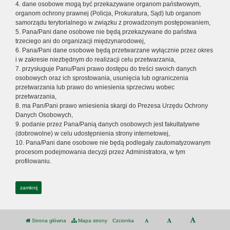
4. dane osobowe mogą być przekazywane organom państwowym,
organom ochrony prawnej (Policja, Prokuratura, Sąd) lub organom
samorządu terytorialnego w związku z prowadzonym postępowaniem,
5. Pana/Pani dane osobowe nie będą przekazywane do państwa
trzeciego ani do organizacji międzynarodowej,
6. Pana/Pani dane osobowe będą przetwarzane wyłącznie przez okres
i w zakresie niezbędnym do realizacji celu przetwarzania,
7. przysługuje Panu/Pani prawo dostępu do treści swoich danych
osobowych oraz ich sprostowania, usunięcia lub ograniczenia
przetwarzania lub prawo do wniesienia sprzeciwu wobec
przetwarzania,
8. ma Pan/Pani prawo wniesienia skargi do Prezesa Urzędu Ochrony
Danych Osobowych,
9. podanie przez Pana/Panią danych osobowych jest fakultatywne
(dobrowolne) w celu udostępnienia strony internetowej,
10. Pana/Pani dane osobowe nie będą podlegały zautomatyzowanym
procesom podejmowania decyzji przez Administratora, w tym
profilowaniu.
zamknij
Strona główna
Mapa strony
Czcionka