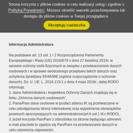
Strona korzysta z plików cookies w celu realizacji usług i zgodnie z
Polityką Prywatności
. Możesz określić warunki przechowywania lub
dostępu do plików cookies w Twojej przeglądarce.
Akceptuję ciasteczka
Informacja Administratora
Na podstawie art. 13 ust. 1 i 2 Rozporządzenia Parlamentu
Europejskiego i Rady (UE) 2016/679 z dnia 27 kwietnia 2016r. w
sprawie ochrony osób fizycznych w związku z przetwarzaniem danych
osobowych i w sprawie swobodnego przepływu takich danych oraz
uchylenia dyrektywy 95/46/WE (ogólne rozporządzenie o ochronie
danych), Dz. U. UE. L. 2016.119.1 z dnia 4 maja 2016r., dalej RODO
informuję:
1. dane Administratora i Inspektora Ochrony Danych znajdują się w
linku „Ochrona danych osobowych”,
2. Pana/Pani dane osobowe w postaci adresu IP, są przetwarzane w
celu udostępniania strony internetowej oraz wypełnienia obowiązków
prawnych spoczywających na administratorze(art.6 ust.1 lit.c RODO),
3. jeżeli korzysta Pan/Pani z odnośnika na stronie będącego adresem
e-mail placówki to zgadza się Pan/Pani na przetwarzanie danych w
celu udzielenia odpowiedzi,