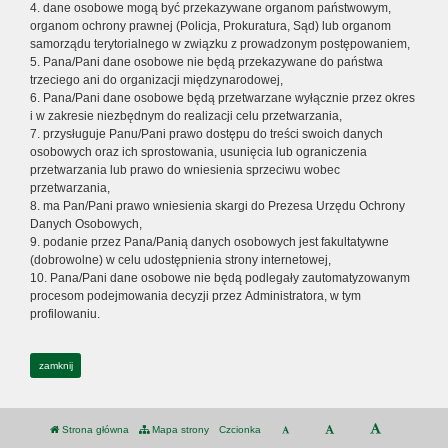
4. dane osobowe mogą być przekazywane organom państwowym,
organom ochrony prawnej (Policja, Prokuratura, Sąd) lub organom
samorządu terytorialnego w związku z prowadzonym postępowaniem,
5. Pana/Pani dane osobowe nie będą przekazywane do państwa
trzeciego ani do organizacji międzynarodowej,
6. Pana/Pani dane osobowe będą przetwarzane wyłącznie przez okres
i w zakresie niezbędnym do realizacji celu przetwarzania,
7. przysługuje Panu/Pani prawo dostępu do treści swoich danych
osobowych oraz ich sprostowania, usunięcia lub ograniczenia
przetwarzania lub prawo do wniesienia sprzeciwu wobec
przetwarzania,
8. ma Pan/Pani prawo wniesienia skargi do Prezesa Urzędu Ochrony
Danych Osobowych,
9. podanie przez Pana/Panią danych osobowych jest fakultatywne
(dobrowolne) w celu udostępnienia strony internetowej,
10. Pana/Pani dane osobowe nie będą podlegały zautomatyzowanym
procesom podejmowania decyzji przez Administratora, w tym
profilowaniu.
zamknij
Strona główna
Mapa strony
Czcionka