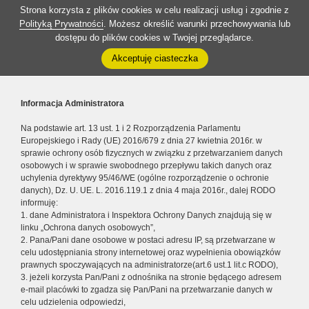
Strona korzysta z plików cookies w celu realizacji usług i zgodnie z
Polityką Prywatności
. Możesz określić warunki przechowywania lub
dostępu do plików cookies w Twojej przeglądarce.
Akceptuję ciasteczka
Informacja Administratora
Na podstawie art. 13 ust. 1 i 2 Rozporządzenia Parlamentu
Europejskiego i Rady (UE) 2016/679 z dnia 27 kwietnia 2016r. w
sprawie ochrony osób fizycznych w związku z przetwarzaniem danych
osobowych i w sprawie swobodnego przepływu takich danych oraz
uchylenia dyrektywy 95/46/WE (ogólne rozporządzenie o ochronie
danych), Dz. U. UE. L. 2016.119.1 z dnia 4 maja 2016r., dalej RODO
informuję:
1. dane Administratora i Inspektora Ochrony Danych znajdują się w
linku „Ochrona danych osobowych”,
2. Pana/Pani dane osobowe w postaci adresu IP, są przetwarzane w
celu udostępniania strony internetowej oraz wypełnienia obowiązków
prawnych spoczywających na administratorze(art.6 ust.1 lit.c RODO),
3. jeżeli korzysta Pan/Pani z odnośnika na stronie będącego adresem
e-mail placówki to zgadza się Pan/Pani na przetwarzanie danych w
celu udzielenia odpowiedzi,