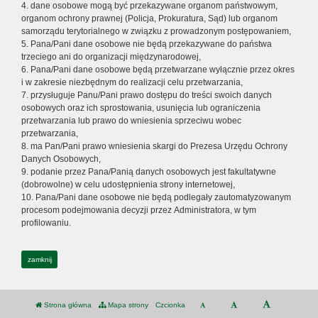
4. dane osobowe mogą być przekazywane organom państwowym,
organom ochrony prawnej (Policja, Prokuratura, Sąd) lub organom
samorządu terytorialnego w związku z prowadzonym postępowaniem,
5. Pana/Pani dane osobowe nie będą przekazywane do państwa
trzeciego ani do organizacji międzynarodowej,
6. Pana/Pani dane osobowe będą przetwarzane wyłącznie przez okres
i w zakresie niezbędnym do realizacji celu przetwarzania,
7. przysługuje Panu/Pani prawo dostępu do treści swoich danych
osobowych oraz ich sprostowania, usunięcia lub ograniczenia
przetwarzania lub prawo do wniesienia sprzeciwu wobec
przetwarzania,
8. ma Pan/Pani prawo wniesienia skargi do Prezesa Urzędu Ochrony
Danych Osobowych,
9. podanie przez Pana/Panią danych osobowych jest fakultatywne
(dobrowolne) w celu udostępnienia strony internetowej,
10. Pana/Pani dane osobowe nie będą podlegały zautomatyzowanym
procesom podejmowania decyzji przez Administratora, w tym
profilowaniu.
zamknij
Strona główna
Mapa strony
Czcionka