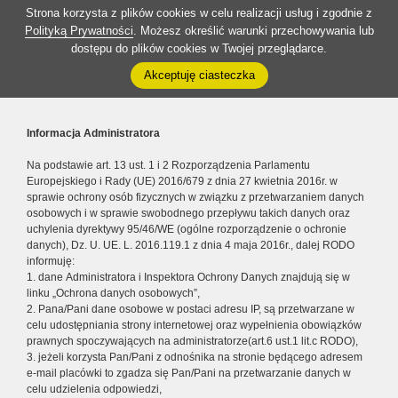
Strona korzysta z plików cookies w celu realizacji usług i zgodnie z
Polityką Prywatności
. Możesz określić warunki przechowywania lub
dostępu do plików cookies w Twojej przeglądarce.
Akceptuję ciasteczka
Informacja Administratora
Na podstawie art. 13 ust. 1 i 2 Rozporządzenia Parlamentu
Europejskiego i Rady (UE) 2016/679 z dnia 27 kwietnia 2016r. w
sprawie ochrony osób fizycznych w związku z przetwarzaniem danych
osobowych i w sprawie swobodnego przepływu takich danych oraz
uchylenia dyrektywy 95/46/WE (ogólne rozporządzenie o ochronie
danych), Dz. U. UE. L. 2016.119.1 z dnia 4 maja 2016r., dalej RODO
informuję:
1. dane Administratora i Inspektora Ochrony Danych znajdują się w
linku „Ochrona danych osobowych”,
2. Pana/Pani dane osobowe w postaci adresu IP, są przetwarzane w
celu udostępniania strony internetowej oraz wypełnienia obowiązków
prawnych spoczywających na administratorze(art.6 ust.1 lit.c RODO),
3. jeżeli korzysta Pan/Pani z odnośnika na stronie będącego adresem
e-mail placówki to zgadza się Pan/Pani na przetwarzanie danych w
celu udzielenia odpowiedzi,