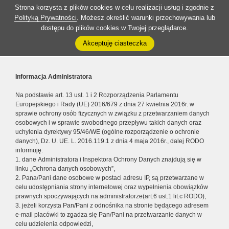
Strona korzysta z plików cookies w celu realizacji usług i zgodnie z
Polityką Prywatności
. Możesz określić warunki przechowywania lub
dostępu do plików cookies w Twojej przeglądarce.
Akceptuję ciasteczka
Informacja Administratora
Na podstawie art. 13 ust. 1 i 2 Rozporządzenia Parlamentu
Europejskiego i Rady (UE) 2016/679 z dnia 27 kwietnia 2016r. w
sprawie ochrony osób fizycznych w związku z przetwarzaniem danych
osobowych i w sprawie swobodnego przepływu takich danych oraz
uchylenia dyrektywy 95/46/WE (ogólne rozporządzenie o ochronie
danych), Dz. U. UE. L. 2016.119.1 z dnia 4 maja 2016r., dalej RODO
informuję:
1. dane Administratora i Inspektora Ochrony Danych znajdują się w
linku „Ochrona danych osobowych”,
2. Pana/Pani dane osobowe w postaci adresu IP, są przetwarzane w
celu udostępniania strony internetowej oraz wypełnienia obowiązków
prawnych spoczywających na administratorze(art.6 ust.1 lit.c RODO),
3. jeżeli korzysta Pan/Pani z odnośnika na stronie będącego adresem
e-mail placówki to zgadza się Pan/Pani na przetwarzanie danych w
celu udzielenia odpowiedzi,