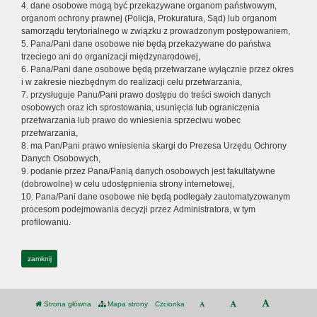
4. dane osobowe mogą być przekazywane organom państwowym,
organom ochrony prawnej (Policja, Prokuratura, Sąd) lub organom
samorządu terytorialnego w związku z prowadzonym postępowaniem,
5. Pana/Pani dane osobowe nie będą przekazywane do państwa
trzeciego ani do organizacji międzynarodowej,
6. Pana/Pani dane osobowe będą przetwarzane wyłącznie przez okres
i w zakresie niezbędnym do realizacji celu przetwarzania,
7. przysługuje Panu/Pani prawo dostępu do treści swoich danych
osobowych oraz ich sprostowania, usunięcia lub ograniczenia
przetwarzania lub prawo do wniesienia sprzeciwu wobec
przetwarzania,
8. ma Pan/Pani prawo wniesienia skargi do Prezesa Urzędu Ochrony
Danych Osobowych,
9. podanie przez Pana/Panią danych osobowych jest fakultatywne
(dobrowolne) w celu udostępnienia strony internetowej,
10. Pana/Pani dane osobowe nie będą podlegały zautomatyzowanym
procesom podejmowania decyzji przez Administratora, w tym
profilowaniu.
zamknij
Strona główna
Mapa strony
Czcionka