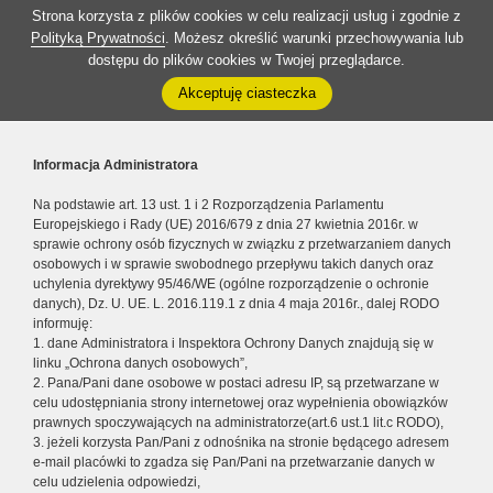
Strona korzysta z plików cookies w celu realizacji usług i zgodnie z
Polityką Prywatności
. Możesz określić warunki przechowywania lub
dostępu do plików cookies w Twojej przeglądarce.
Akceptuję ciasteczka
Informacja Administratora
Na podstawie art. 13 ust. 1 i 2 Rozporządzenia Parlamentu
Europejskiego i Rady (UE) 2016/679 z dnia 27 kwietnia 2016r. w
sprawie ochrony osób fizycznych w związku z przetwarzaniem danych
osobowych i w sprawie swobodnego przepływu takich danych oraz
uchylenia dyrektywy 95/46/WE (ogólne rozporządzenie o ochronie
danych), Dz. U. UE. L. 2016.119.1 z dnia 4 maja 2016r., dalej RODO
informuję:
1. dane Administratora i Inspektora Ochrony Danych znajdują się w
linku „Ochrona danych osobowych”,
2. Pana/Pani dane osobowe w postaci adresu IP, są przetwarzane w
celu udostępniania strony internetowej oraz wypełnienia obowiązków
prawnych spoczywających na administratorze(art.6 ust.1 lit.c RODO),
3. jeżeli korzysta Pan/Pani z odnośnika na stronie będącego adresem
e-mail placówki to zgadza się Pan/Pani na przetwarzanie danych w
celu udzielenia odpowiedzi,