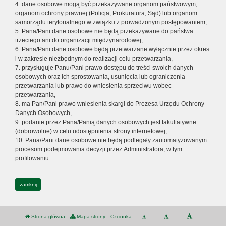
4. dane osobowe mogą być przekazywane organom państwowym,
organom ochrony prawnej (Policja, Prokuratura, Sąd) lub organom
samorządu terytorialnego w związku z prowadzonym postępowaniem,
5. Pana/Pani dane osobowe nie będą przekazywane do państwa
trzeciego ani do organizacji międzynarodowej,
6. Pana/Pani dane osobowe będą przetwarzane wyłącznie przez okres
i w zakresie niezbędnym do realizacji celu przetwarzania,
7. przysługuje Panu/Pani prawo dostępu do treści swoich danych
osobowych oraz ich sprostowania, usunięcia lub ograniczenia
przetwarzania lub prawo do wniesienia sprzeciwu wobec
przetwarzania,
8. ma Pan/Pani prawo wniesienia skargi do Prezesa Urzędu Ochrony
Danych Osobowych,
9. podanie przez Pana/Panią danych osobowych jest fakultatywne
(dobrowolne) w celu udostępnienia strony internetowej,
10. Pana/Pani dane osobowe nie będą podlegały zautomatyzowanym
procesom podejmowania decyzji przez Administratora, w tym
profilowaniu.
zamknij
Strona główna
Mapa strony
Czcionka