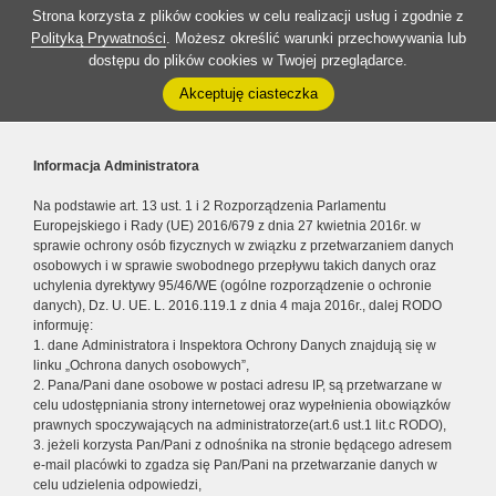
Strona korzysta z plików cookies w celu realizacji usług i zgodnie z
Polityką Prywatności
. Możesz określić warunki przechowywania lub
dostępu do plików cookies w Twojej przeglądarce.
Akceptuję ciasteczka
Informacja Administratora
Na podstawie art. 13 ust. 1 i 2 Rozporządzenia Parlamentu
Europejskiego i Rady (UE) 2016/679 z dnia 27 kwietnia 2016r. w
sprawie ochrony osób fizycznych w związku z przetwarzaniem danych
osobowych i w sprawie swobodnego przepływu takich danych oraz
uchylenia dyrektywy 95/46/WE (ogólne rozporządzenie o ochronie
danych), Dz. U. UE. L. 2016.119.1 z dnia 4 maja 2016r., dalej RODO
informuję:
1. dane Administratora i Inspektora Ochrony Danych znajdują się w
linku „Ochrona danych osobowych”,
2. Pana/Pani dane osobowe w postaci adresu IP, są przetwarzane w
celu udostępniania strony internetowej oraz wypełnienia obowiązków
prawnych spoczywających na administratorze(art.6 ust.1 lit.c RODO),
3. jeżeli korzysta Pan/Pani z odnośnika na stronie będącego adresem
e-mail placówki to zgadza się Pan/Pani na przetwarzanie danych w
celu udzielenia odpowiedzi,