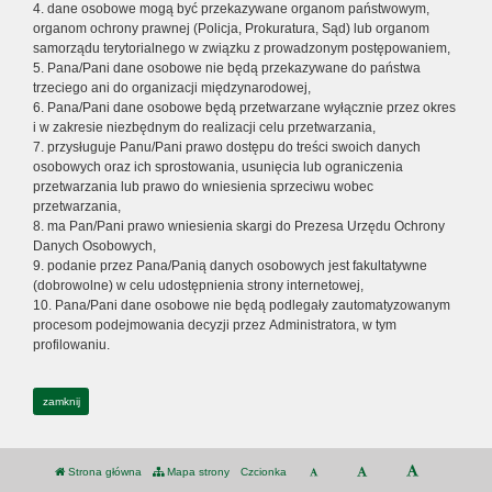
4. dane osobowe mogą być przekazywane organom państwowym,
organom ochrony prawnej (Policja, Prokuratura, Sąd) lub organom
samorządu terytorialnego w związku z prowadzonym postępowaniem,
5. Pana/Pani dane osobowe nie będą przekazywane do państwa
trzeciego ani do organizacji międzynarodowej,
6. Pana/Pani dane osobowe będą przetwarzane wyłącznie przez okres
i w zakresie niezbędnym do realizacji celu przetwarzania,
7. przysługuje Panu/Pani prawo dostępu do treści swoich danych
osobowych oraz ich sprostowania, usunięcia lub ograniczenia
przetwarzania lub prawo do wniesienia sprzeciwu wobec
przetwarzania,
8. ma Pan/Pani prawo wniesienia skargi do Prezesa Urzędu Ochrony
Danych Osobowych,
9. podanie przez Pana/Panią danych osobowych jest fakultatywne
(dobrowolne) w celu udostępnienia strony internetowej,
10. Pana/Pani dane osobowe nie będą podlegały zautomatyzowanym
procesom podejmowania decyzji przez Administratora, w tym
profilowaniu.
zamknij
Strona główna
Mapa strony
Czcionka