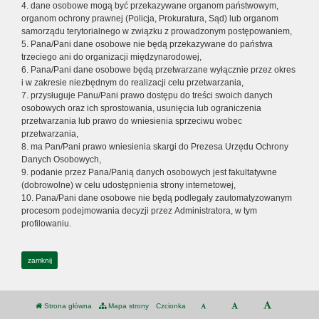
4. dane osobowe mogą być przekazywane organom państwowym,
organom ochrony prawnej (Policja, Prokuratura, Sąd) lub organom
samorządu terytorialnego w związku z prowadzonym postępowaniem,
5. Pana/Pani dane osobowe nie będą przekazywane do państwa
trzeciego ani do organizacji międzynarodowej,
6. Pana/Pani dane osobowe będą przetwarzane wyłącznie przez okres
i w zakresie niezbędnym do realizacji celu przetwarzania,
7. przysługuje Panu/Pani prawo dostępu do treści swoich danych
osobowych oraz ich sprostowania, usunięcia lub ograniczenia
przetwarzania lub prawo do wniesienia sprzeciwu wobec
przetwarzania,
8. ma Pan/Pani prawo wniesienia skargi do Prezesa Urzędu Ochrony
Danych Osobowych,
9. podanie przez Pana/Panią danych osobowych jest fakultatywne
(dobrowolne) w celu udostępnienia strony internetowej,
10. Pana/Pani dane osobowe nie będą podlegały zautomatyzowanym
procesom podejmowania decyzji przez Administratora, w tym
profilowaniu.
zamknij
Strona główna
Mapa strony
Czcionka