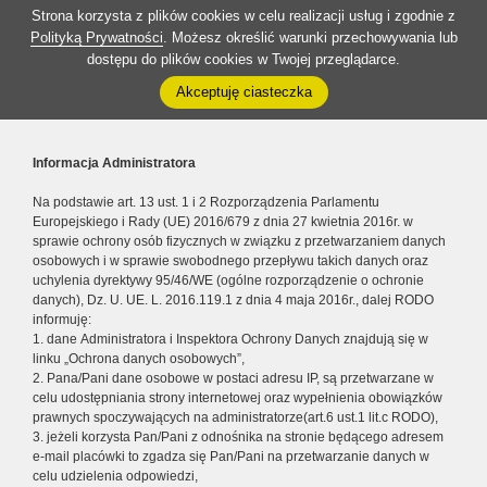
Strona korzysta z plików cookies w celu realizacji usług i zgodnie z
Polityką Prywatności
. Możesz określić warunki przechowywania lub
dostępu do plików cookies w Twojej przeglądarce.
Akceptuję ciasteczka
Informacja Administratora
Na podstawie art. 13 ust. 1 i 2 Rozporządzenia Parlamentu
Europejskiego i Rady (UE) 2016/679 z dnia 27 kwietnia 2016r. w
sprawie ochrony osób fizycznych w związku z przetwarzaniem danych
osobowych i w sprawie swobodnego przepływu takich danych oraz
uchylenia dyrektywy 95/46/WE (ogólne rozporządzenie o ochronie
danych), Dz. U. UE. L. 2016.119.1 z dnia 4 maja 2016r., dalej RODO
informuję:
1. dane Administratora i Inspektora Ochrony Danych znajdują się w
linku „Ochrona danych osobowych”,
2. Pana/Pani dane osobowe w postaci adresu IP, są przetwarzane w
celu udostępniania strony internetowej oraz wypełnienia obowiązków
prawnych spoczywających na administratorze(art.6 ust.1 lit.c RODO),
3. jeżeli korzysta Pan/Pani z odnośnika na stronie będącego adresem
e-mail placówki to zgadza się Pan/Pani na przetwarzanie danych w
celu udzielenia odpowiedzi,