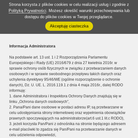
Strona korzysta z plików cookies w celu realizacji usług i zgodnie z
Polityką Prywatności
. Możesz określić warunki przechowywania lub
dostępu do plików cookies w Twojej przeglądarce.
Akceptuję ciasteczka
Informacja Administratora
Na podstawie art. 13 ust. 1 i 2 Rozporządzenia Parlamentu
Europejskiego i Rady (UE) 2016/679 z dnia 27 kwietnia 2016r. w
sprawie ochrony osób fizycznych w związku z przetwarzaniem danych
osobowych i w sprawie swobodnego przepływu takich danych oraz
uchylenia dyrektywy 95/46/WE (ogólne rozporządzenie o ochronie
danych), Dz. U. UE. L. 2016.119.1 z dnia 4 maja 2016r., dalej RODO
informuję:
1. dane Administratora i Inspektora Ochrony Danych znajdują się w
linku „Ochrona danych osobowych”,
2. Pana/Pani dane osobowe w postaci adresu IP, są przetwarzane w
celu udostępniania strony internetowej oraz wypełnienia obowiązków
prawnych spoczywających na administratorze(art.6 ust.1 lit.c RODO),
3. jeżeli korzysta Pan/Pani z odnośnika na stronie będącego adresem
e-mail placówki to zgadza się Pan/Pani na przetwarzanie danych w
celu udzielenia odpowiedzi,