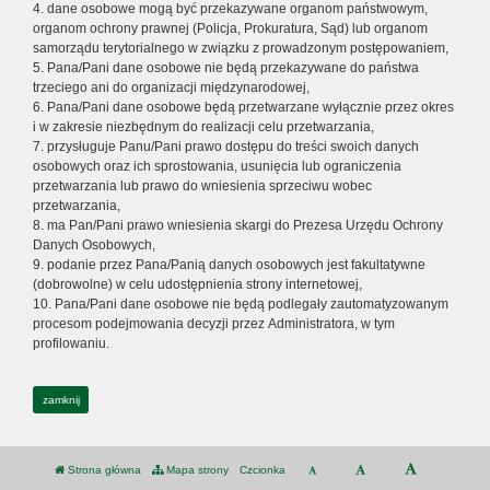
4. dane osobowe mogą być przekazywane organom państwowym,
organom ochrony prawnej (Policja, Prokuratura, Sąd) lub organom
samorządu terytorialnego w związku z prowadzonym postępowaniem,
5. Pana/Pani dane osobowe nie będą przekazywane do państwa
trzeciego ani do organizacji międzynarodowej,
6. Pana/Pani dane osobowe będą przetwarzane wyłącznie przez okres
i w zakresie niezbędnym do realizacji celu przetwarzania,
7. przysługuje Panu/Pani prawo dostępu do treści swoich danych
osobowych oraz ich sprostowania, usunięcia lub ograniczenia
przetwarzania lub prawo do wniesienia sprzeciwu wobec
przetwarzania,
8. ma Pan/Pani prawo wniesienia skargi do Prezesa Urzędu Ochrony
Danych Osobowych,
9. podanie przez Pana/Panią danych osobowych jest fakultatywne
(dobrowolne) w celu udostępnienia strony internetowej,
10. Pana/Pani dane osobowe nie będą podlegały zautomatyzowanym
procesom podejmowania decyzji przez Administratora, w tym
profilowaniu.
zamknij
Strona główna
Mapa strony
Czcionka