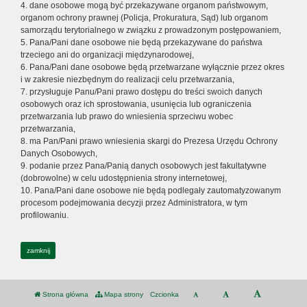
4. dane osobowe mogą być przekazywane organom państwowym,
organom ochrony prawnej (Policja, Prokuratura, Sąd) lub organom
samorządu terytorialnego w związku z prowadzonym postępowaniem,
5. Pana/Pani dane osobowe nie będą przekazywane do państwa
trzeciego ani do organizacji międzynarodowej,
6. Pana/Pani dane osobowe będą przetwarzane wyłącznie przez okres
i w zakresie niezbędnym do realizacji celu przetwarzania,
7. przysługuje Panu/Pani prawo dostępu do treści swoich danych
osobowych oraz ich sprostowania, usunięcia lub ograniczenia
przetwarzania lub prawo do wniesienia sprzeciwu wobec
przetwarzania,
8. ma Pan/Pani prawo wniesienia skargi do Prezesa Urzędu Ochrony
Danych Osobowych,
9. podanie przez Pana/Panią danych osobowych jest fakultatywne
(dobrowolne) w celu udostępnienia strony internetowej,
10. Pana/Pani dane osobowe nie będą podlegały zautomatyzowanym
procesom podejmowania decyzji przez Administratora, w tym
profilowaniu.
zamknij
Strona główna
Mapa strony
Czcionka