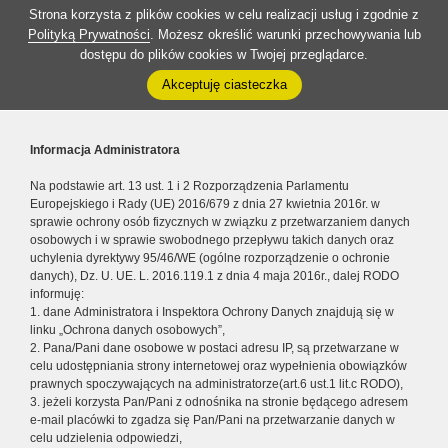
Strona korzysta z plików cookies w celu realizacji usług i zgodnie z
Polityką Prywatności
. Możesz określić warunki przechowywania lub
dostępu do plików cookies w Twojej przeglądarce.
Akceptuję ciasteczka
Informacja Administratora
Na podstawie art. 13 ust. 1 i 2 Rozporządzenia Parlamentu
Europejskiego i Rady (UE) 2016/679 z dnia 27 kwietnia 2016r. w
sprawie ochrony osób fizycznych w związku z przetwarzaniem danych
osobowych i w sprawie swobodnego przepływu takich danych oraz
uchylenia dyrektywy 95/46/WE (ogólne rozporządzenie o ochronie
danych), Dz. U. UE. L. 2016.119.1 z dnia 4 maja 2016r., dalej RODO
informuję:
1. dane Administratora i Inspektora Ochrony Danych znajdują się w
linku „Ochrona danych osobowych”,
2. Pana/Pani dane osobowe w postaci adresu IP, są przetwarzane w
celu udostępniania strony internetowej oraz wypełnienia obowiązków
prawnych spoczywających na administratorze(art.6 ust.1 lit.c RODO),
3. jeżeli korzysta Pan/Pani z odnośnika na stronie będącego adresem
e-mail placówki to zgadza się Pan/Pani na przetwarzanie danych w
celu udzielenia odpowiedzi,