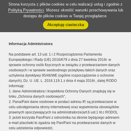
Strona korzysta z plików cookies w celu realizacji usług i zgodnie z
Polityką Prywatności
. Możesz określić warunki przechowywania lub
dostępu do plików cookies w Twojej przeglądarce.
Akceptuję ciasteczka
Informacja Administratora
Na podstawie art. 13 ust. 1 i 2 Rozporządzenia Parlamentu
Europejskiego i Rady (UE) 2016/679 z dnia 27 kwietnia 2016r. w
sprawie ochrony osób fizycznych w związku z przetwarzaniem danych
osobowych i w sprawie swobodnego przepływu takich danych oraz
uchylenia dyrektywy 95/46/WE (ogólne rozporządzenie o ochronie
danych), Dz. U. UE. L. 2016.119.1 z dnia 4 maja 2016r., dalej RODO
informuję:
1. dane Administratora i Inspektora Ochrony Danych znajdują się w
linku „Ochrona danych osobowych”,
2. Pana/Pani dane osobowe w postaci adresu IP, są przetwarzane w
celu udostępniania strony internetowej oraz wypełnienia obowiązków
prawnych spoczywających na administratorze(art.6 ust.1 lit.c RODO),
3. jeżeli korzysta Pan/Pani z odnośnika na stronie będącego adresem
e-mail placówki to zgadza się Pan/Pani na przetwarzanie danych w
celu udzielenia odpowiedzi,