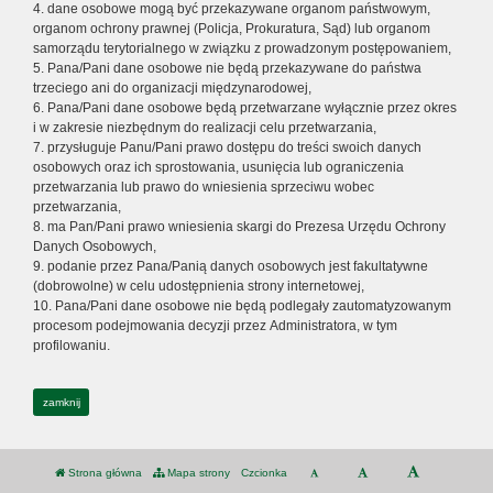
4. dane osobowe mogą być przekazywane organom państwowym,
organom ochrony prawnej (Policja, Prokuratura, Sąd) lub organom
samorządu terytorialnego w związku z prowadzonym postępowaniem,
5. Pana/Pani dane osobowe nie będą przekazywane do państwa
trzeciego ani do organizacji międzynarodowej,
6. Pana/Pani dane osobowe będą przetwarzane wyłącznie przez okres
i w zakresie niezbędnym do realizacji celu przetwarzania,
7. przysługuje Panu/Pani prawo dostępu do treści swoich danych
osobowych oraz ich sprostowania, usunięcia lub ograniczenia
przetwarzania lub prawo do wniesienia sprzeciwu wobec
przetwarzania,
8. ma Pan/Pani prawo wniesienia skargi do Prezesa Urzędu Ochrony
Danych Osobowych,
9. podanie przez Pana/Panią danych osobowych jest fakultatywne
(dobrowolne) w celu udostępnienia strony internetowej,
10. Pana/Pani dane osobowe nie będą podlegały zautomatyzowanym
procesom podejmowania decyzji przez Administratora, w tym
profilowaniu.
zamknij
Strona główna
Mapa strony
Czcionka