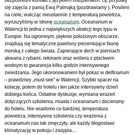
bezpośredni kontakt z językiem hiszpańskim. Oj, przydały
się zajęcia z panią Ewą Palmąką (pozdrawiamy ). Posileni
na ciele, walcząc nieustannie z temperaturą powietrza,
wyruszyliśmy w stronę
oceanarium
. Oceanarium w
Walencji to jedna z największych atrakcji tego typu w
Europie. Na ogromnym, pięknie położonym obszarze,
znajdują się tematyczne pawilony prezentujące faunę
morską z całego świata. Zapierające dech w piersiach
akwaria z rybami, rekinami oraz woliera z ptactwem
wodnym to gwarancja kilku godzin intensywnego
zwiedzania. Jego ukoronowaniem był pokaz w delfinarium
– prawdziwy „must see” w Walencji. Szybki spacer na
kolację, potem do hotelu i ten jakże intensywny dzień
dobiega końca. Ostatnie dyskusje, wymiana wrażeń
dotyczących szkolenia, miasta i oceanarium i docieramy
do hotelu. Nie wiadomo co bardziej, temperatura
powietrza, intensywne szkolenia czy wrażenia z
oceanarium nas tak zmęczyły, ale każdy błogosławi
klimatyzację w pokoju i zasypia…