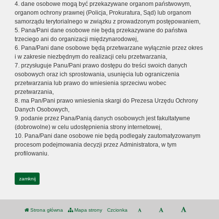
4. dane osobowe mogą być przekazywane organom państwowym,
organom ochrony prawnej (Policja, Prokuratura, Sąd) lub organom
samorządu terytorialnego w związku z prowadzonym postępowaniem,
5. Pana/Pani dane osobowe nie będą przekazywane do państwa
trzeciego ani do organizacji międzynarodowej,
6. Pana/Pani dane osobowe będą przetwarzane wyłącznie przez okres
i w zakresie niezbędnym do realizacji celu przetwarzania,
7. przysługuje Panu/Pani prawo dostępu do treści swoich danych
osobowych oraz ich sprostowania, usunięcia lub ograniczenia
przetwarzania lub prawo do wniesienia sprzeciwu wobec
przetwarzania,
8. ma Pan/Pani prawo wniesienia skargi do Prezesa Urzędu Ochrony
Danych Osobowych,
9. podanie przez Pana/Panią danych osobowych jest fakultatywne
(dobrowolne) w celu udostępnienia strony internetowej,
10. Pana/Pani dane osobowe nie będą podlegały zautomatyzowanym
procesom podejmowania decyzji przez Administratora, w tym
profilowaniu.
zamknij
Strona główna
Mapa strony
Czcionka