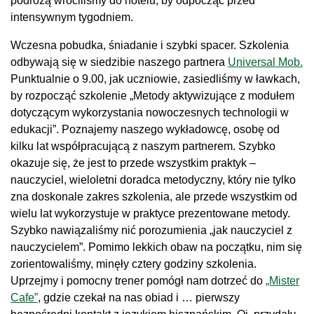
podróżą wróciliśmy do hotelu, by odpocząć przed
intensywnym tygodniem.
Wczesna pobudka, śniadanie i szybki spacer. Szkolenia
odbywają się w siedzibie naszego partnera
Universal Mob.
Punktualnie o 9.00, jak uczniowie, zasiedliśmy w ławkach,
by rozpocząć szkolenie „Metody aktywizujące z modułem
dotyczącym wykorzystania nowoczesnych technologii w
edukacji”. Poznajemy naszego wykładowcę, osobę od
kilku lat współpracującą z naszym partnerem. Szybko
okazuje się, że jest to przede wszystkim praktyk –
nauczyciel, wieloletni doradca metodyczny, który nie tylko
zna doskonale zakres szkolenia, ale przede wszystkim od
wielu lat wykorzystuje w praktyce prezentowane metody.
Szybko nawiązaliśmy nić porozumienia „jak nauczyciel z
nauczycielem”. Pomimo lekkich obaw na początku, nim się
zorientowaliśmy, minęły cztery godziny szkolenia.
Uprzejmy i pomocny trener pomógł nam dotrzeć do
„Mister
Cafe”
, gdzie czekał na nas obiad i … pierwszy