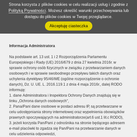
Strona korzysta z plików cookies w celu realizacji usług i zgodnie z
Polityką Prywatności
. Możesz określić warunki przechowywania lub
dostępu do plików cookies w Twojej przeglądarce.
Akceptuję ciasteczka
Informacja Administratora
Na podstawie art. 13 ust. 1 i 2 Rozporządzenia Parlamentu
Europejskiego i Rady (UE) 2016/679 z dnia 27 kwietnia 2016r. w
sprawie ochrony osób fizycznych w związku z przetwarzaniem danych
osobowych i w sprawie swobodnego przepływu takich danych oraz
uchylenia dyrektywy 95/46/WE (ogólne rozporządzenie o ochronie
danych), Dz. U. UE. L. 2016.119.1 z dnia 4 maja 2016r., dalej RODO
informuję:
1. dane Administratora i Inspektora Ochrony Danych znajdują się w
linku „Ochrona danych osobowych”,
2. Pana/Pani dane osobowe w postaci adresu IP, są przetwarzane w
celu udostępniania strony internetowej oraz wypełnienia obowiązków
prawnych spoczywających na administratorze(art.6 ust.1 lit.c RODO),
3. jeżeli korzysta Pan/Pani z odnośnika na stronie będącego adresem
e-mail placówki to zgadza się Pan/Pani na przetwarzanie danych w
celu udzielenia odpowiedzi,