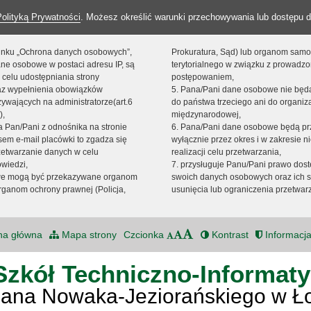
Polityką Prywatności
. Możesz określić warunki przechowywania lub dostępu d
 linku „Ochrona danych osobowych”,
Prokuratura, Sąd) lub organom sam
ne osobowe w postaci adresu IP, są
terytorialnego w związku z prowadz
 celu udostępniania strony
postępowaniem,
raz wypełnienia obowiązków
5. Pana/Pani dane osobowe nie bę
ywających na administratorze(art.6
do państwa trzeciego ani do organiza
),
międzynarodowej,
sta Pan/Pani z odnośnika na stronie
6. Pana/Pani dane osobowe będą pr
em e-mail placówki to zgadza się
wyłącznie przez okres i w zakresie 
zetwarzanie danych w celu
realizacji celu przetwarzania,
owiedzi,
7. przysługuje Panu/Pani prawo dost
we mogą być przekazywane organom
swoich danych osobowych oraz ich s
ganom ochrony prawnej (Policja,
usunięcia lub ograniczenia przetwar
na główna
Mapa strony
Czcionka
Kontrast
Informacja
Szkół Techniczno-Informat
Jana Nowaka-Jeziorańskiego w Ł