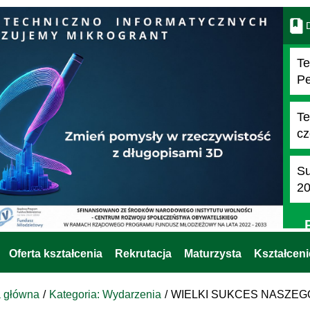
D
Te
Pe
Te
cz
Su
2
Oferta kształcenia
Rekrutacja
Maturzysta
Kształcen
a główna
Kategoria: Wydarzenia
WIELKI SUKCES NASZEG