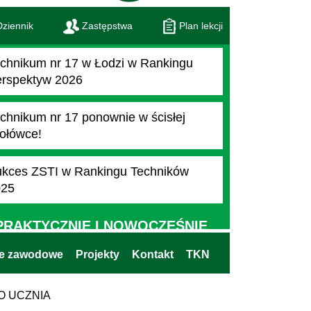
ziennik
Zastępstwa
Plan lekcji
chnikum nr 17 w Łodzi w Rankingu
rspektyw 2026
chnikum nr 17 ponownie w ścisłej
ołówce!
kces ZSTI w Rankingu Techników
025
PRAKTYCZNIE I NOWOCZEŚNIE
ie zawodowe
Projekty
Kontakt
TKN
O UCZNIA