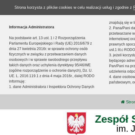
Strona korzysta z plików cookies w celu realizacji usług i zgodnie z
znajdują się w
Informacja Administratora
2. Pana/Pani da
przetwarzane w
Na podstawie art. 13 ust. 1 i 2 Rozporządzenia
internetowej o
Parlamentu Europejskiego i Rady (UE) 2016/679 z
prawnych spocz
dnia 27 kwietnia 2016r. w sprawie ochrony osób
ust.1 lit.c RODO
fizycznych w związku z przetwarzaniem danych
3. jeżeli korzy
osobowych i w sprawie swobodnego przepływu
będącego adres
takich danych oraz uchylenia dyrektywy 95/46/WE
Pan/Pani na pr
(ogólne rozporządzenie o ochronie danych), Dz. U.
udzielenia odp
UE. L. 2016.119.1 z dnia 4 maja 2016r., dalej RODO
4. dane osobo
informuję:
państwowym, or
1. dane Administratora i Inspektora Ochrony Danych
Stro
Zespół 
im. 