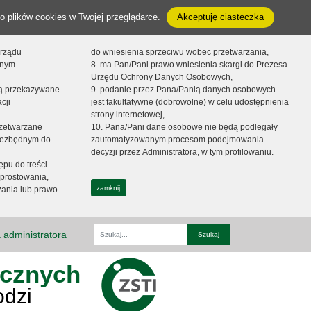
o plików cookies w Twojej przeglądarce.
Akceptuję ciasteczka
orządu
do wniesienia sprzeciwu wobec przetwarzania,
onym
8. ma Pan/Pani prawo wniesienia skargi do Prezesa
Urzędu Ochrony Danych Osobowych,
dą przekazywane
9. podanie przez Pana/Panią danych osobowych
cji
jest fakultatywne (dobrowolne) w celu udostępnienia
strony internetowej,
zetwarzane
10. Pana/Pani dane osobowe nie będą podlegały
niezbędnym do
zautomatyzowanym procesom podejmowania
decyzji przez Administratora, w tym profilowaniu.
ępu do treści
prostowania,
zamknij
zania lub prawo
 administratora
Fraza
ycznych
odzi