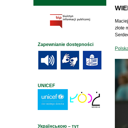
WIE
Maciej
złote 
Serdec
Zapewnianie dostępności
Polsk
UNICEF
Українською – тут