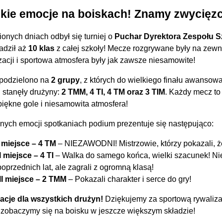
lkie emocje na boiskach! Znamy zwycięz
onych dniach odbył się turniej o
Puchar Dyrektora Zespołu S
adził aż
10 klas
z całej szkoły! Mecze rozgrywane były na zewn
zacji i sportowa atmosfera były jak zawsze niesamowite!
 podzielono na
2 grupy
, z których do wielkiego finału awansow
u stanęły drużyny:
2 TMM, 4 TI, 4 TM oraz 3 TIM
. Każdy mecz to
 piękne gole i niesamowita atmosfera!
nych emocji spotkaniach podium prezentuje się następująco:
I miejsce – 4 TM
– NIEZAWODNI! Mistrzowie, którzy pokazali, że 
II miejsce – 4 TI
– Walka do samego końca, wielki szacunek! Niest
poprzednich lat, ale zagrali z ogromną klasą!
III miejsce – 2 TMM
– Pokazali charakter i serce do gry!
lacje dla wszystkich drużyn!
Dziękujemy za sportową rywalizac
 zobaczymy się na boisku w jeszcze większym składzie!