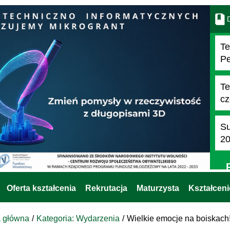
D
Te
Pe
Te
cz
Su
2
Oferta kształcenia
Rekrutacja
Maturzysta
Kształcen
a główna
Kategoria: Wydarzenia
Wielkie emocje na boiskac