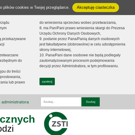
o plików cookies w Twojej przeglądarce.
Akceptuję ciasteczka
orządu
do wniesienia sprzeciwu wobec przetwarzania,
onym
8. ma Pan/Pani prawo wniesienia skargi do Prezesa
Urzędu Ochrony Danych Osobowych,
dą przekazywane
9. podanie przez Pana/Panią danych osobowych
cji
jest fakultatywne (dobrowolne) w celu udostępnienia
strony internetowej,
zetwarzane
10. Pana/Pani dane osobowe nie będą podlegały
niezbędnym do
zautomatyzowanym procesom podejmowania
decyzji przez Administratora, w tym profilowaniu.
ępu do treści
prostowania,
zamknij
zania lub prawo
 administratora
Fraza
ycznych
odzi