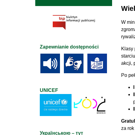
Wie
W mini
zgrom
rywali
Zapewnianie dostępności
Klasy
starci
akcji,
Po peł
UNICEF
Gratu
za rok
Українською – тут