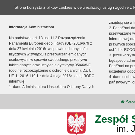
Strona korzysta z plików cookies w celu realizacji usług i zgodnie z
znajdują się w
Informacja Administratora
2. Pana/Pani da
przetwarzane w
Na podstawie art. 13 ust. 1 i 2 Rozporządzenia
internetowej o
Parlamentu Europejskiego i Rady (UE) 2016/679 z
prawnych spocz
dnia 27 kwietnia 2016r. w sprawie ochrony osób
ust.1 lit.c RODO
fizycznych w związku z przetwarzaniem danych
3. jeżeli korzy
osobowych i w sprawie swobodnego przepływu
będącego adres
takich danych oraz uchylenia dyrektywy 95/46/WE
Pan/Pani na pr
(ogólne rozporządzenie o ochronie danych), Dz. U.
udzielenia odp
UE. L. 2016.119.1 z dnia 4 maja 2016r., dalej RODO
4. dane osobo
informuję:
państwowym, or
1. dane Administratora i Inspektora Ochrony Danych
Stro
Zespół 
im. 