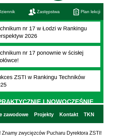
ziennik
Zastępstwa
Plan lekcji
chnikum nr 17 w Łodzi w Rankingu
rspektyw 2026
chnikum nr 17 ponownie w ścisłej
ołówce!
kces ZSTI w Rankingu Techników
025
PRAKTYCZNIE I NOWOCZEŚNIE
ie zawodowe
Projekty
Kontakt
TKN
h! Znamy zwycięzców Pucharu Dyrektora ZSTI!