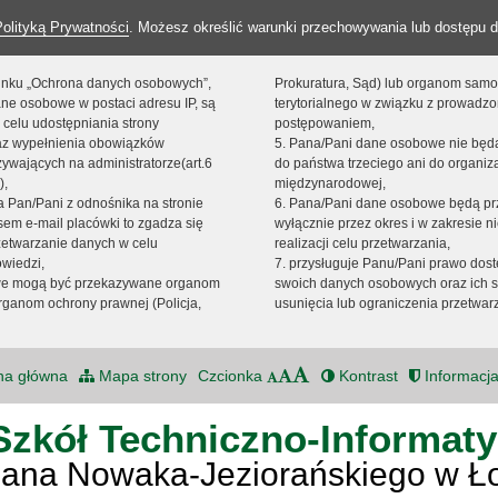
Polityką Prywatności
. Możesz określić warunki przechowywania lub dostępu d
 linku „Ochrona danych osobowych”,
Prokuratura, Sąd) lub organom sam
ne osobowe w postaci adresu IP, są
terytorialnego w związku z prowadz
 celu udostępniania strony
postępowaniem,
raz wypełnienia obowiązków
5. Pana/Pani dane osobowe nie bę
ywających na administratorze(art.6
do państwa trzeciego ani do organiza
),
międzynarodowej,
sta Pan/Pani z odnośnika na stronie
6. Pana/Pani dane osobowe będą pr
em e-mail placówki to zgadza się
wyłącznie przez okres i w zakresie 
zetwarzanie danych w celu
realizacji celu przetwarzania,
owiedzi,
7. przysługuje Panu/Pani prawo dost
we mogą być przekazywane organom
swoich danych osobowych oraz ich s
ganom ochrony prawnej (Policja,
usunięcia lub ograniczenia przetwar
na główna
Mapa strony
Czcionka
Kontrast
Informacja
Szkół Techniczno-Informat
Jana Nowaka-Jeziorańskiego w Ł