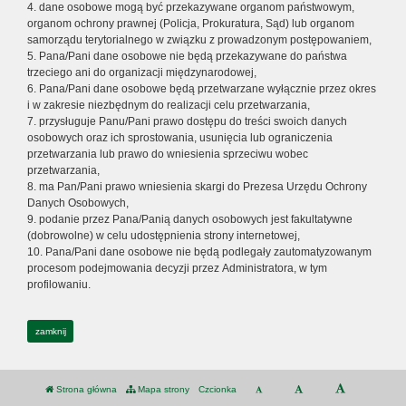
4. dane osobowe mogą być przekazywane organom państwowym,
organom ochrony prawnej (Policja, Prokuratura, Sąd) lub organom
samorządu terytorialnego w związku z prowadzonym postępowaniem,
5. Pana/Pani dane osobowe nie będą przekazywane do państwa
trzeciego ani do organizacji międzynarodowej,
6. Pana/Pani dane osobowe będą przetwarzane wyłącznie przez okres
i w zakresie niezbędnym do realizacji celu przetwarzania,
7. przysługuje Panu/Pani prawo dostępu do treści swoich danych
osobowych oraz ich sprostowania, usunięcia lub ograniczenia
przetwarzania lub prawo do wniesienia sprzeciwu wobec
przetwarzania,
8. ma Pan/Pani prawo wniesienia skargi do Prezesa Urzędu Ochrony
Danych Osobowych,
9. podanie przez Pana/Panią danych osobowych jest fakultatywne
(dobrowolne) w celu udostępnienia strony internetowej,
10. Pana/Pani dane osobowe nie będą podlegały zautomatyzowanym
procesom podejmowania decyzji przez Administratora, w tym
profilowaniu.
zamknij
Strona główna
Mapa strony
Czcionka