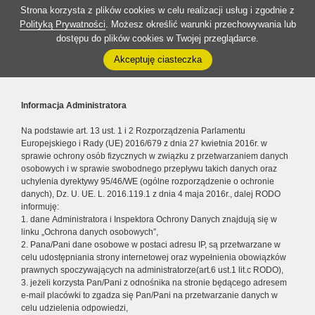
Strona korzysta z plików cookies w celu realizacji usług i zgodnie z
Polityką Prywatności
. Możesz określić warunki przechowywania lub
dostępu do plików cookies w Twojej przeglądarce.
Akceptuję ciasteczka
Informacja Administratora
Na podstawie art. 13 ust. 1 i 2 Rozporządzenia Parlamentu
Europejskiego i Rady (UE) 2016/679 z dnia 27 kwietnia 2016r. w
sprawie ochrony osób fizycznych w związku z przetwarzaniem danych
osobowych i w sprawie swobodnego przepływu takich danych oraz
uchylenia dyrektywy 95/46/WE (ogólne rozporządzenie o ochronie
danych), Dz. U. UE. L. 2016.119.1 z dnia 4 maja 2016r., dalej RODO
informuję:
1. dane Administratora i Inspektora Ochrony Danych znajdują się w
linku „Ochrona danych osobowych”,
2. Pana/Pani dane osobowe w postaci adresu IP, są przetwarzane w
celu udostępniania strony internetowej oraz wypełnienia obowiązków
prawnych spoczywających na administratorze(art.6 ust.1 lit.c RODO),
3. jeżeli korzysta Pan/Pani z odnośnika na stronie będącego adresem
e-mail placówki to zgadza się Pan/Pani na przetwarzanie danych w
celu udzielenia odpowiedzi,