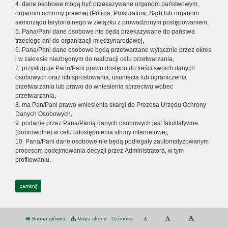
4. dane osobowe mogą być przekazywane organom państwowym,
organom ochrony prawnej (Policja, Prokuratura, Sąd) lub organom
samorządu terytorialnego w związku z prowadzonym postępowaniem,
5. Pana/Pani dane osobowe nie będą przekazywane do państwa
trzeciego ani do organizacji międzynarodowej,
6. Pana/Pani dane osobowe będą przetwarzane wyłącznie przez okres
i w zakresie niezbędnym do realizacji celu przetwarzania,
7. przysługuje Panu/Pani prawo dostępu do treści swoich danych
osobowych oraz ich sprostowania, usunięcia lub ograniczenia
przetwarzania lub prawo do wniesienia sprzeciwu wobec
przetwarzania,
8. ma Pan/Pani prawo wniesienia skargi do Prezesa Urzędu Ochrony
Danych Osobowych,
9. podanie przez Pana/Panią danych osobowych jest fakultatywne
(dobrowolne) w celu udostępnienia strony internetowej,
10. Pana/Pani dane osobowe nie będą podlegały zautomatyzowanym
procesom podejmowania decyzji przez Administratora, w tym
profilowaniu.
zamknij
Strona główna
Mapa strony
Czcionka