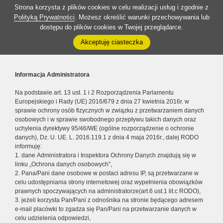
Strona korzysta z plików cookies w celu realizacji usług i zgodnie z
Polityką Prywatności
. Możesz określić warunki przechowywania lub
dostępu do plików cookies w Twojej przeglądarce.
Akceptuję ciasteczka
Informacja Administratora
Na podstawie art. 13 ust. 1 i 2 Rozporządzenia Parlamentu
Europejskiego i Rady (UE) 2016/679 z dnia 27 kwietnia 2016r. w
sprawie ochrony osób fizycznych w związku z przetwarzaniem danych
osobowych i w sprawie swobodnego przepływu takich danych oraz
uchylenia dyrektywy 95/46/WE (ogólne rozporządzenie o ochronie
danych), Dz. U. UE. L. 2016.119.1 z dnia 4 maja 2016r., dalej RODO
informuję:
1. dane Administratora i Inspektora Ochrony Danych znajdują się w
linku „Ochrona danych osobowych”,
2. Pana/Pani dane osobowe w postaci adresu IP, są przetwarzane w
celu udostępniania strony internetowej oraz wypełnienia obowiązków
prawnych spoczywających na administratorze(art.6 ust.1 lit.c RODO),
3. jeżeli korzysta Pan/Pani z odnośnika na stronie będącego adresem
e-mail placówki to zgadza się Pan/Pani na przetwarzanie danych w
celu udzielenia odpowiedzi,